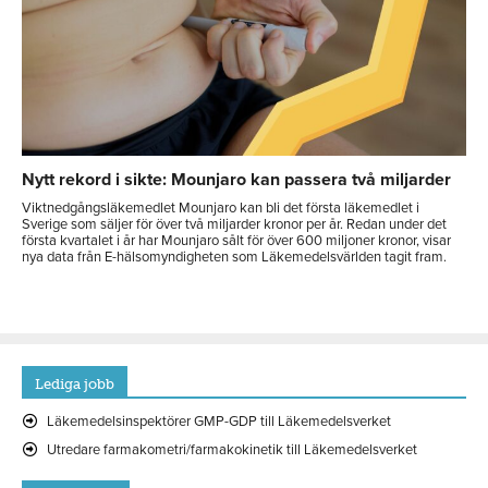
Nytt rekord i sikte: Mounjaro kan passera två miljarder
Viktnedgångsläkemedlet Mounjaro kan bli det första läkemedlet i
Sverige som säljer för över två miljarder kronor per år. Redan under det
första kvartalet i år har Mounjaro sålt för över 600 miljoner kronor, visar
nya data från E-hälsomyndigheten som Läkemedelsvärlden tagit fram.
Lediga jobb
Läkemedelsinspektörer GMP-GDP till Läkemedelsverket
Utredare farmakometri/farmakokinetik till Läkemedelsverket