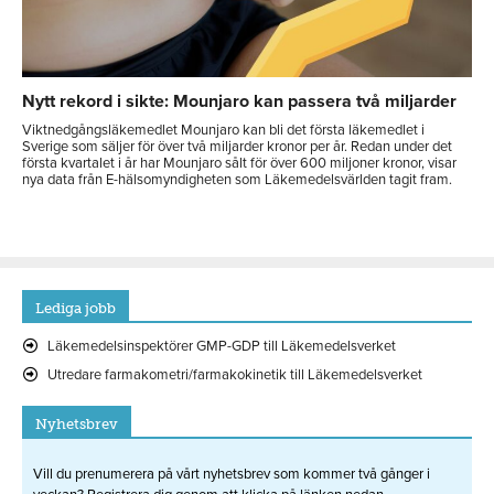
Nytt rekord i sikte: Mounjaro kan passera två miljarder
Viktnedgångsläkemedlet Mounjaro kan bli det första läkemedlet i
Sverige som säljer för över två miljarder kronor per år. Redan under det
första kvartalet i år har Mounjaro sålt för över 600 miljoner kronor, visar
nya data från E-hälsomyndigheten som Läkemedelsvärlden tagit fram.
Lediga jobb
Läkemedelsinspektörer GMP-GDP till Läkemedelsverket
Utredare farmakometri/farmakokinetik till Läkemedelsverket
Nyhetsbrev
Vill du prenumerera på vårt nyhetsbrev som kommer två gånger i