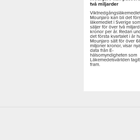
två miljarder
Viktnedgångsläkemedle
Mounjaro kan bli det för
läkemedlet i Sverige so
säljer för över två miljar
kronor per år. Redan un
det första kvartalet i år h
Mounjaro sålt för över 
miljoner kronor, visar ny
data från E-
hälsomyndigheten som
Läkemedelsvärlden tagit
fram.