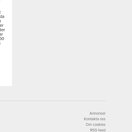
t
sta
m
der
der
ar
600
a
Annonser
Kontakta oss
Om cookies
RSS feed