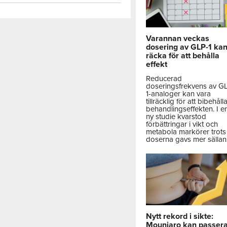
Varannan veckas
dosering av GLP-1 ka
räcka för att behålla
effekt
Reducerad
doseringsfrekvens av G
1-analoger kan vara
tillräcklig för att bibehåll
behandlingseffekten. I e
ny studie kvarstod
förbättringar i vikt och
metabola markörer trots 
doserna gavs mer sällan
Nytt rekord i sikte:
Mounjaro kan passer