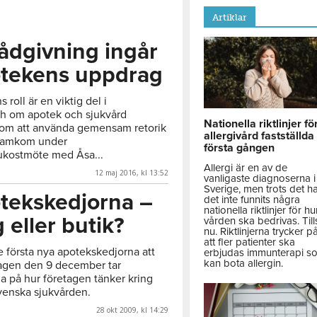
Artiklar
Rådgivning ingår
otekens uppdrag
 roll är en viktig del i
h om apotek och sjukvård
Nationella riktlinjer fö
nom att använda gemensam retorik
allergivård fastställda
framkom under
första gången
ukostmöte med Åsa...
Allergi är en av de
12 maj 2016, kl 13:52
vanligaste diagnoserna i
Sverige, men trots det h
tekskedjorna –
det inte funnits några
nationella riktlinjer för hu
 eller butik?
vården ska bedrivas. Till
nu. Riktlinjerna trycker p
att fler patienter ska
de första nya apotekskedjorna att
erbjudas immunterapi s
kan bota allergin.
dagen den 9 december tar
 på hur företagen tänker kring
svenska sjukvården.
28 okt 2009, kl 14:29