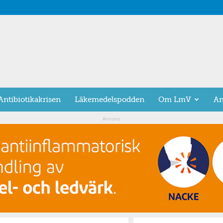
Antibiotikakrisen
Läkemedelspodden
Om LmV
An
Annons