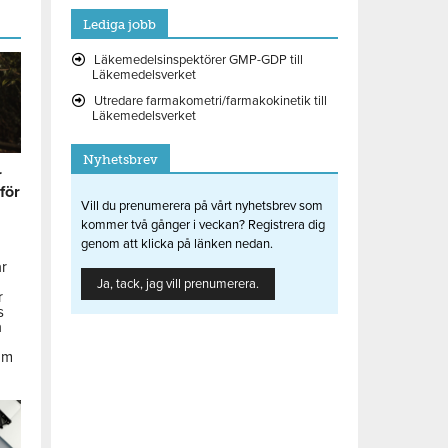
Lediga jobb
Läkemedelsinspektörer GMP-GDP till
Läkemedelsverket
Utredare farmakometri/farmakokinetik till
Läkemedelsverket
Nyhetsbrev
r
 för
Vill du prenumerera på vårt nyhetsbrev som
kommer två gånger i veckan? Registrera dig
genom att klicka på länken nedan.
ar
Ja, tack, jag vill prenumerera.
r
s
å
om