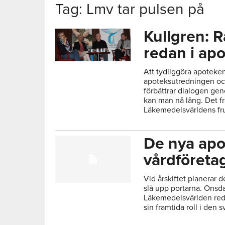
Tag: Lmv tar pulsen på
Kullgren: 
redan i ap
Att tydliggöra apotekens
apoteksutredningen oc
förbättrar dialogen ge
kan man nå lång. Det 
Läkemedelsvärldens fr
De nya apo
vårdföretag
Vid årskiftet planerar 
slå upp portarna. Ons
Läkemedelsvärlden reda
sin framtida roll i den 