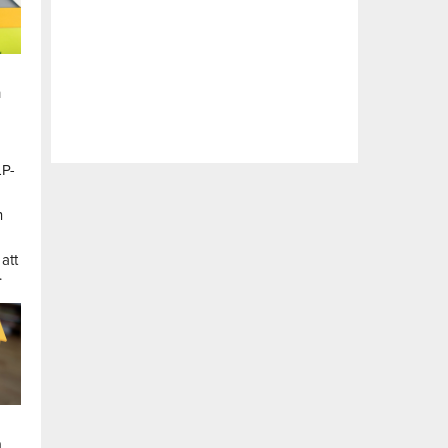
n
LP-
a
n
att
.
a