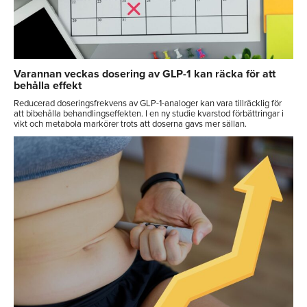
Varannan veckas dosering av GLP-1 kan räcka för att
behålla effekt
Reducerad doseringsfrekvens av GLP-1-analoger kan vara tillräcklig för
att bibehålla behandlingseffekten. I en ny studie kvarstod förbättringar i
vikt och metabola markörer trots att doserna gavs mer sällan.