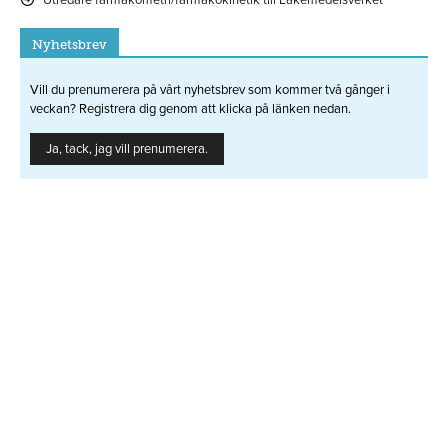
Utredare farmakometri/farmakokinetik till Läkemedelsverket
Nyhetsbrev
Vill du prenumerera på vårt nyhetsbrev som kommer två gånger i
veckan? Registrera dig genom att klicka på länken nedan.
Ja, tack, jag vill prenumerera.