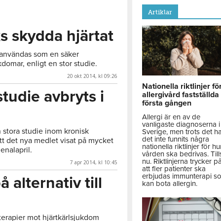
Artiklar
s skydda hjärtat
 användas som en säker
kdomar, enligt en stor studie.
20 okt 2014, kl 09:26
Nationella riktlinjer fö
studie avbryts i
allergivård fastställda
första gången
Allergi är en av de
vanligaste diagnoserna i
n stora studie inom kronisk
Sverige, men trots det h
det inte funnits några
r att det nya medlet visat på mycket
nationella riktlinjer för hu
enalapril.
vården ska bedrivas. Till
nu. Riktlinjerna trycker p
7 apr 2014, kl 10:45
att fler patienter ska
erbjudas immunterapi s
 alternativ till
kan bota allergin.
terapier mot hjärtkärlsjukdom