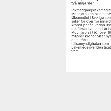
två miljarder
Viktnedgångsläkemedle
Mounjaro kan bli det för
läkemedlet i Sverige so
säljer för över två miljar
kronor per år. Redan un
det första kvartalet i år h
Mounjaro sålt för över 
miljoner kronor, visar ny
data från E-
hälsomyndigheten som
Läkemedelsvärlden tagit
fram.