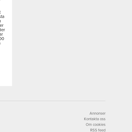
t
sta
m
der
der
ar
600
a
Annonser
Kontakta oss
Om cookies
RSS feed