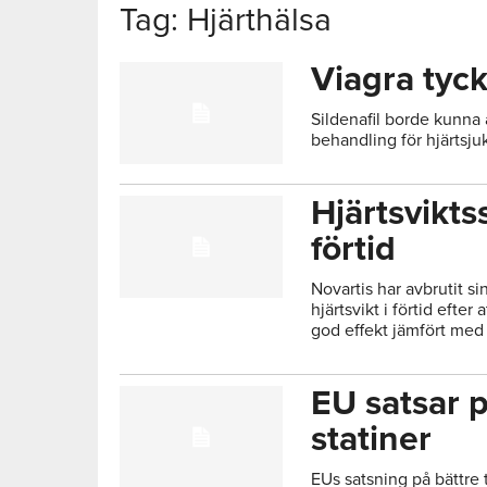
Tag: Hjärthälsa
Viagra tyck
Sildenafil borde kunna
behandling för hjärtsju
Hjärtsvikts
förtid
Novartis har avbrutit si
hjärtsvikt i förtid efte
god effekt jämfört med 
EU satsar på
statiner
EUs satsning på bättre 