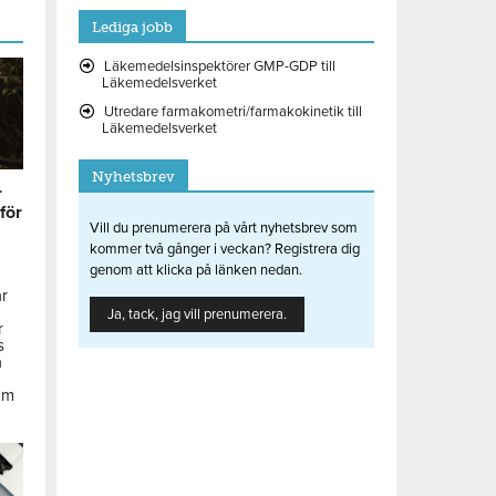
Lediga jobb
Läkemedelsinspektörer GMP-GDP till
Läkemedelsverket
Utredare farmakometri/farmakokinetik till
Läkemedelsverket
Nyhetsbrev
r
 för
Vill du prenumerera på vårt nyhetsbrev som
kommer två gånger i veckan? Registrera dig
genom att klicka på länken nedan.
ar
Ja, tack, jag vill prenumerera.
r
s
å
om