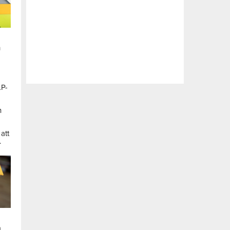
n
LP-
a
n
att
.
a