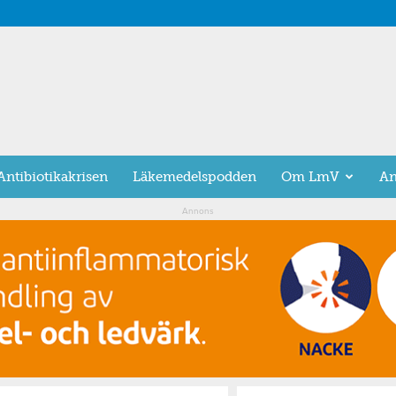
Antibiotikakrisen
Läkemedelspodden
Om LmV
An
Annons