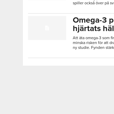
spiller också över på s
Omega-3 på
hjärtats hä
Att äta omega-3 som finn
minska risken för att d
ny studie. Fynden stärke