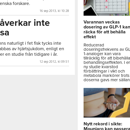
venska forskare.
16 sep 2013, kl 10:28
verkar inte
Varannan veckas
dosering av GLP-1 ka
lsa
räcka för att behålla
effekt
s naturligt i fet fisk tycks inte
Reducerad
rabbas av hjärtsjukdom, enligt en
doseringsfrekvens av G
1-analoger kan vara
r en studie från tidigare i år.
tillräcklig för att bibehåll
12 sep 2012, kl 09:51
behandlingseffekten. I e
ny studie kvarstod
förbättringar i vikt och
metabola markörer trots 
doserna gavs mer sällan
Nytt rekord i sikte:
Mounjaro kan passer