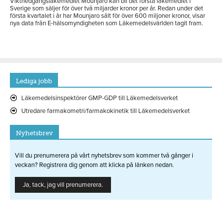
Viktnedgångsläkemedlet Mounjaro kan bli det första läkemedlet i
Sverige som säljer för över två miljarder kronor per år. Redan under det
första kvartalet i år har Mounjaro sålt för över 600 miljoner kronor, visar
nya data från E-hälsomyndigheten som Läkemedelsvärlden tagit fram.
Lediga jobb
Läkemedelsinspektörer GMP-GDP till Läkemedelsverket
Utredare farmakometri/farmakokinetik till Läkemedelsverket
Nyhetsbrev
Vill du prenumerera på vårt nyhetsbrev som kommer två gånger i
veckan? Registrera dig genom att klicka på länken nedan.
Ja, tack, jag vill prenumerera.