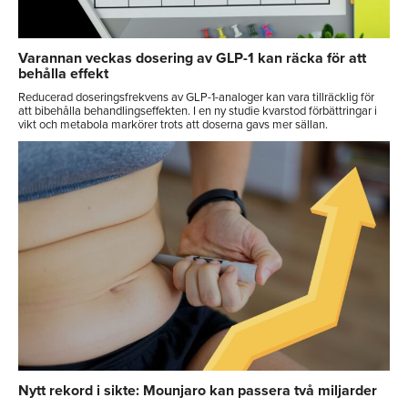
Varannan veckas dosering av GLP-1 kan räcka för att
behålla effekt
Reducerad doseringsfrekvens av GLP-1-analoger kan vara tillräcklig för
att bibehålla behandlingseffekten. I en ny studie kvarstod förbättringar i
vikt och metabola markörer trots att doserna gavs mer sällan.
Nytt rekord i sikte: Mounjaro kan passera två miljarder