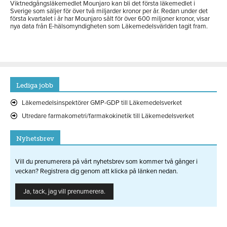
Viktnedgångsläkemedlet Mounjaro kan bli det första läkemedlet i
Sverige som säljer för över två miljarder kronor per år. Redan under det
första kvartalet i år har Mounjaro sålt för över 600 miljoner kronor, visar
nya data från E-hälsomyndigheten som Läkemedelsvärlden tagit fram.
Lediga jobb
Läkemedelsinspektörer GMP-GDP till Läkemedelsverket
Utredare farmakometri/farmakokinetik till Läkemedelsverket
Nyhetsbrev
Vill du prenumerera på vårt nyhetsbrev som kommer två gånger i
veckan? Registrera dig genom att klicka på länken nedan.
Ja, tack, jag vill prenumerera.