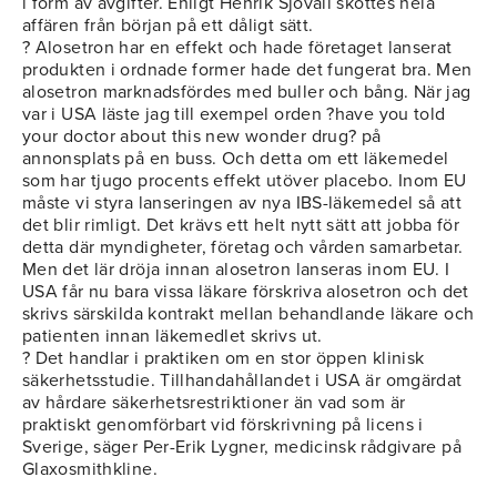
i form av avgifter. Enligt Henrik Sjövall sköttes hela
affären från början på ett dåligt sätt.
? Alosetron har en effekt och hade företaget lanserat
produkten i ordnade former hade det fungerat bra. Men
alosetron marknadsfördes med buller och bång. När jag
var i USA läste jag till exempel orden ?have you told
your doctor about this new wonder drug? på
annonsplats på en buss. Och detta om ett läkemedel
som har tjugo procents effekt utöver placebo. Inom EU
måste vi styra lanseringen av nya IBS-läkemedel så att
det blir rimligt. Det krävs ett helt nytt sätt att jobba för
detta där myndigheter, företag och vården samarbetar.
Men det lär dröja innan alosetron lanseras inom EU. I
USA får nu bara vissa läkare förskriva alosetron och det
skrivs särskilda kontrakt mellan behandlande läkare och
patienten innan läkemedlet skrivs ut.
? Det handlar i praktiken om en stor öppen klinisk
säkerhetsstudie. Tillhandahållandet i USA är omgärdat
av hårdare säkerhetsrestriktioner än vad som är
praktiskt genomförbart vid förskrivning på licens i
Sverige, säger Per-Erik Lygner, medicinsk rådgivare på
Glaxosmithkline.