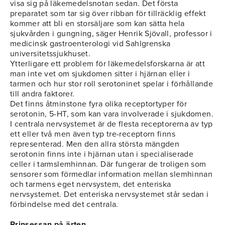
visa sig på läkemedelsnotan sedan. Det första
preparatet som tar sig över ribban för tillräcklig effekt
kommer att bli en storsäljare som kan sätta hela
sjukvården i gungning, säger Henrik Sjövall, professor i
medicinsk gastroenterologi vid Sahlgrenska
universitetssjukhuset.
Ytterligare ett problem för läkemedelsforskarna är att
man inte vet om sjukdomen sitter i hjärnan eller i
tarmen och hur stor roll serotoninet spelar i förhållande
till andra faktorer.
Det finns åtminstone fyra olika receptortyper för
serotonin, 5-HT, som kan vara involverade i sjukdomen.
I centrala nervsystemet är de flesta receptorerna av typ
ett eller två men även typ tre-receptorn finns
representerad. Men den allra största mängden
serotonin finns inte i hjärnan utan i specialiserade
celler i tarmslemhinnan. Där fungerar de troligen som
sensorer som förmedlar information mellan slemhinnan
och tarmens eget nervsystem, det enteriska
nervsystemet. Det enteriska nervsystemet står sedan i
förbindelse med det centrala.
Prinsessan på ärten