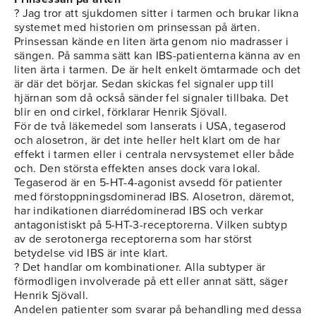
? Jag tror att sjukdomen sitter i tarmen och brukar likna
systemet med historien om prinsessan på ärten.
Prinsessan kände en liten ärta genom nio madrasser i
sängen. På samma sätt kan IBS-patienterna känna av en
liten ärta i tarmen. De är helt enkelt ömtarmade och det
är där det börjar. Sedan skickas fel signaler upp till
hjärnan som då också sänder fel signaler tillbaka. Det
blir en ond cirkel, förklarar Henrik Sjövall.
För de två läkemedel som lanserats i USA, tegaserod
och alosetron, är det inte heller helt klart om de har
effekt i tarmen eller i centrala nervsystemet eller både
och. Den största effekten anses dock vara lokal.
Tegaserod är en 5-HT-4-agonist avsedd för patienter
med förstoppningsdominerad IBS. Alosetron, däremot,
har indikationen diarrédominerad IBS och verkar
antagonistiskt på 5-HT-3-receptorerna. Vilken subtyp
av de serotonerga receptorerna som har störst
betydelse vid IBS är inte klart.
? Det handlar om kombinationer. Alla subtyper är
förmodligen involverade på ett eller annat sätt, säger
Henrik Sjövall.
Andelen patienter som svarar på behandling med dessa