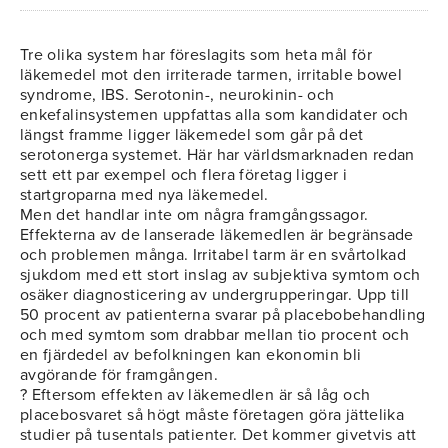
Tre olika system har föreslagits som heta mål för
läkemedel mot den irriterade tarmen, irritable bowel
syndrome, IBS. Serotonin-, neurokinin- och
enkefalinsystemen uppfattas alla som kandidater och
längst framme ligger läkemedel som går på det
serotonerga systemet. Här har världsmarknaden redan
sett ett par exempel och flera företag ligger i
startgroparna med nya läkemedel.
Men det handlar inte om några framgångssagor.
Effekterna av de lanserade läkemedlen är begränsade
och problemen många. Irritabel tarm är en svårtolkad
sjukdom med ett stort inslag av subjektiva symtom och
osäker diagnosticering av undergrupperingar. Upp till
50 procent av patienterna svarar på placebobehandling
och med symtom som drabbar mellan tio procent och
en fjärdedel av befolkningen kan ekonomin bli
avgörande för framgången.
? Eftersom effekten av läkemedlen är så låg och
placebosvaret så högt måste företagen göra jättelika
studier på tusentals patienter. Det kommer givetvis att