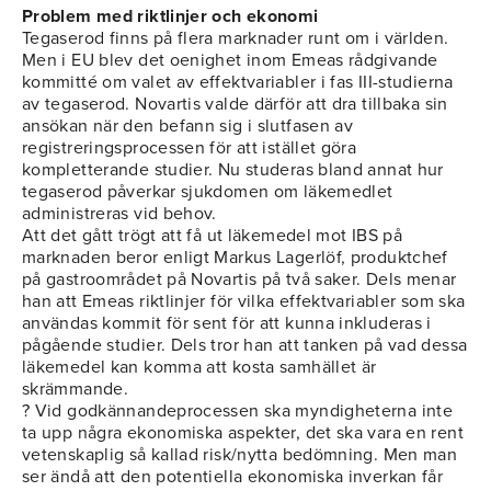
Problem med riktlinjer och ekonomi
Tegaserod finns på flera marknader runt om i världen.
Men i EU blev det oenighet inom Emeas rådgivande
kommitté om valet av effektvariabler i fas III-studierna
av tegaserod. Novartis valde därför att dra tillbaka sin
ansökan när den befann sig i slutfasen av
registreringsprocessen för att istället göra
kompletterande studier. Nu studeras bland annat hur
tegaserod påverkar sjukdomen om läkemedlet
administreras vid behov.
Att det gått trögt att få ut läkemedel mot IBS på
marknaden beror enligt Markus Lagerlöf, produktchef
på gastroområdet på Novartis på två saker. Dels menar
han att Emeas riktlinjer för vilka effektvariabler som ska
användas kommit för sent för att kunna inkluderas i
pågående studier. Dels tror han att tanken på vad dessa
läkemedel kan komma att kosta samhället är
skrämmande.
? Vid godkännandeprocessen ska myndigheterna inte
ta upp några ekonomiska aspekter, det ska vara en rent
vetenskaplig så kallad risk/nytta bedömning. Men man
ser ändå att den potentiella ekonomiska inverkan får