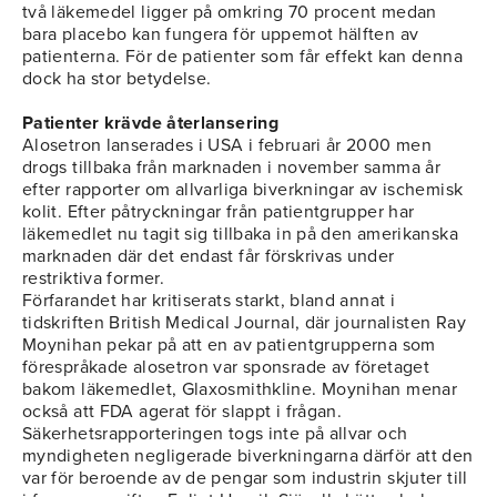
två läkemedel ligger på omkring 70 procent medan
bara placebo kan fungera för uppemot hälften av
patienterna. För de patienter som får effekt kan denna
dock ha stor betydelse.
Patienter krävde återlansering
Alosetron lanserades i USA i februari år 2000 men
drogs tillbaka från marknaden i november samma år
efter rapporter om allvarliga biverkningar av ischemisk
kolit. Efter påtryckningar från patientgrupper har
läkemedlet nu tagit sig tillbaka in på den amerikanska
marknaden där det endast får förskrivas under
restriktiva former.
Förfarandet har kritiserats starkt, bland annat i
tidskriften British Medical Journal, där journalisten Ray
Moynihan pekar på att en av patientgrupperna som
förespråkade alosetron var sponsrade av företaget
bakom läkemedlet, Glaxosmithkline. Moynihan menar
också att FDA agerat för slappt i frågan.
Säkerhetsrapporteringen togs inte på allvar och
myndigheten negligerade biverkningarna därför att den
var för beroende av de pengar som industrin skjuter till