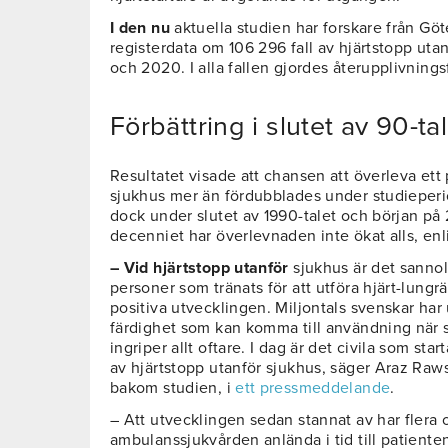
I den nu
aktuella studien har forskare från Göt
registerdata om 106 296 fall av hjärtstopp uta
och 2020. I alla fallen gjordes återupplivnings
Förbättring i slutet av 90-ta
Resultatet visade att chansen att överleva ett 
sjukhus mer än fördubblades under studieperi
dock under slutet av 1990-talet och början på
decenniet har överlevnaden inte ökat alls, enl
– Vid hjärtstopp utanför
sjukhus är det sanno
personer som tränats för att utföra hjärt-lung
positiva utvecklingen. Miljontals svenskar har 
färdighet som kan komma till användning när 
ingriper allt oftare. I dag är det civila som star
av hjärtstopp utanför sjukhus, säger Araz Raw
bakom studien, i
ett pressmeddelande
.
– Att utvecklingen sedan stannat av har flera o
ambulanssjukvården anlända i tid till patiente