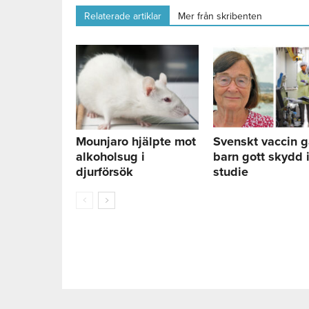
Relaterade artiklar
Mer från skribenten
Mounjaro hjälpte mot
Svenskt vaccin 
alkoholsug i
barn gott skydd 
djurförsök
studie