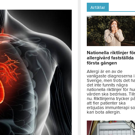
Artiklar
Nationella riktlinjer fö
allergivård fastställda
första gången
Allergi är en av de
vanligaste diagnoserna i
Sverige, men trots det h
det inte funnits några
nationella riktlinjer för hu
vården ska bedrivas. Till
nu. Riktlinjerna trycker p
att fler patienter ska
erbjudas immunterapi s
kan bota allergin.