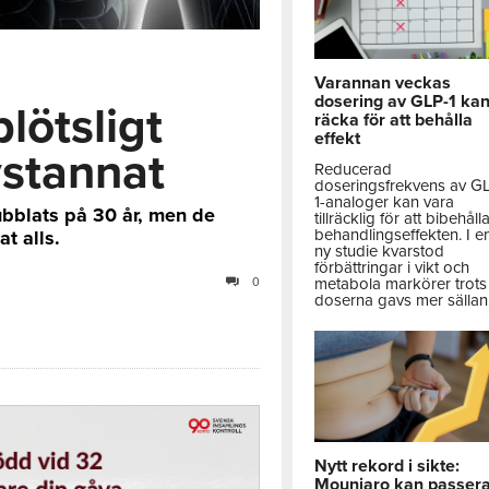
Varannan veckas
dosering av GLP-1 ka
plötsligt
räcka för att behålla
effekt
vstannat
Reducerad
doseringsfrekvens av G
1-analoger kan vara
ubblats på 30 år, men de
tillräcklig för att bibehåll
behandlingseffekten. I e
t alls.
ny studie kvarstod
förbättringar i vikt och
metabola markörer trots 
0
doserna gavs mer sällan
Nytt rekord i sikte:
Mounjaro kan passer