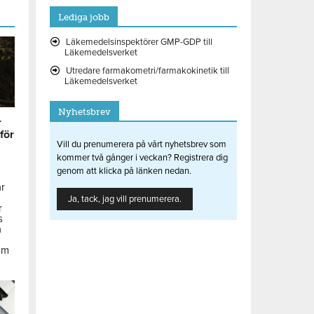
Lediga jobb
Läkemedelsinspektörer GMP-GDP till
Läkemedelsverket
Utredare farmakometri/farmakokinetik till
Läkemedelsverket
Nyhetsbrev
r
 för
Vill du prenumerera på vårt nyhetsbrev som
kommer två gånger i veckan? Registrera dig
genom att klicka på länken nedan.
ar
Ja, tack, jag vill prenumerera.
r
s
å
om