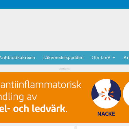
Antibiotikakrisen
Läkemedelspodden
Om LmV
An
Annons