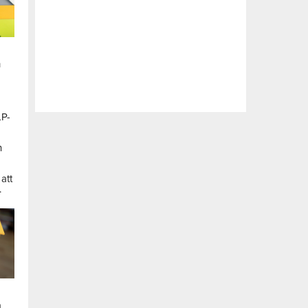
n
LP-
a
n
att
.
a