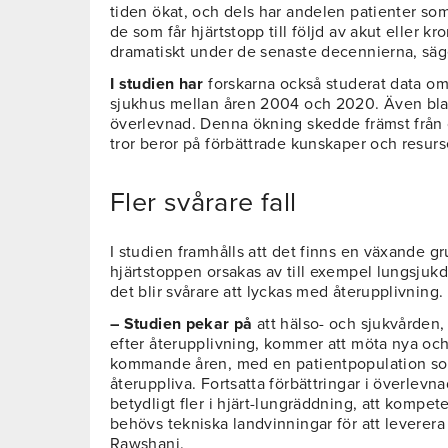
tiden ökat, och dels har andelen patienter som ä
de som får hjärtstopp till följd av akut eller k
dramatiskt under de senaste decennierna, säg
I studien har
forskarna också studerat data om 
sjukhus mellan åren 2004 och 2020. Även blan
överlevnad. Denna ökning skedde främst från 
tror beror på förbättrade kunskaper och resur
Fler svårare fall
I studien framhålls att det finns en växande g
hjärtstoppen orsakas av till exempel lungsjukdo
det blir svårare att lyckas med återupplivning.
– Studien pekar på
att hälso- och sjukvården, 
efter återupplivning, kommer att möta nya oc
kommande åren, med en patientpopulation som b
återuppliva. Fortsatta förbättringar i överlevna
betydligt fler i hjärt-lungräddning, att kompet
behövs tekniska landvinningar för att leverera 
Rawshani.