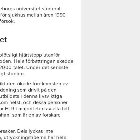
eborgs universitet studerat
nför sjukhus mellan åren 1990
försök.
let
plötsligt hjärtstopp utanför
oden. Hela förbättringen skedde
 2000-talet. Under det senaste
igt studien.
likt den ökade förekomsten av
räddning som drivit på den
utbildats i denna livsviktiga
som helst, och dessa personer
tar HLR i majoriteten av alla fall
shani som är en av forskare
rsaker. Dels lyckas inte
n, utryckningstiderna har hela