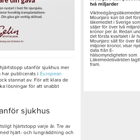
två miljarder
Viktnedgångsläkemedle
Mounjaro kan bli det för
läkemedlet i Sverige so
säljer för över två miljar
kronor per år. Redan un
det första kvartalet i år h
Mounjaro sålt för över 
miljoner kronor, visar ny
data från E-
hälsomyndigheten som
Läkemedelsvärlden tagit
fram.
 hjärtstopp utanför sjukhus mer
 har publicerats i
European
k stannat av. För att klara de
ka lösningar för att snabbt
tanför sjukhus
sligt hjärtstopp varje år. Tre av
er med hjärt- och lungräddning och