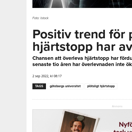
Foto: Istock
Positiv trend för 
hjärtstopp har a
Chansen att överleva hjärtstopp har förd
senaste tio åren har överlevnaden inte öka
2 sep 2022, kl 08:17
TAGS
göteborgs universitet
plötsligt hjärtstopp
Annons