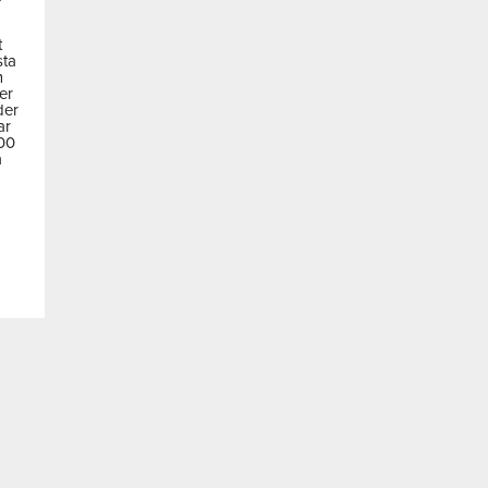
t
sta
m
der
der
ar
600
a