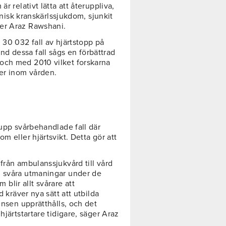
r relativt lätta att återuppliva,
ronisk kranskärlssjukdom, sjunkit
er Araz Rawshani.
30 032 fall av hjärtstopp på
d dessa fall sågs en förbättrad
och med 2010 vilket forskarna
ser inom vården.
rupp svårbehandlade fall där
m eller hjärtsvikt. Detta gör att
från ambulanssjukvård till vård
h svåra utmaningar under de
lir allt svårare att
d kräver nya sätt att utbilda
ensen upprätthålls, och det
hjärtstartare tidigare, säger Araz