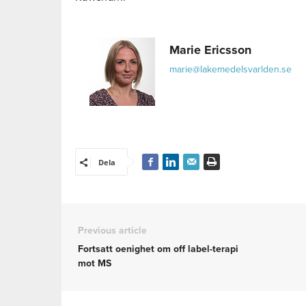
Marie Ericsson
marie@lakemedelsvarlden.se
Dela
Previous article
Fortsatt oenighet om off label-terapi
mot MS