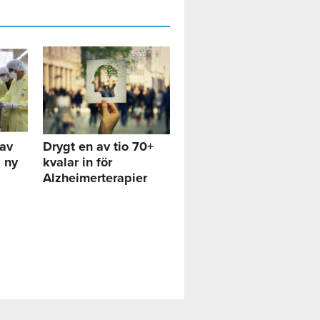
gav
Drygt en av tio 70+
i ny
kvalar in för
Alzheimerterapier