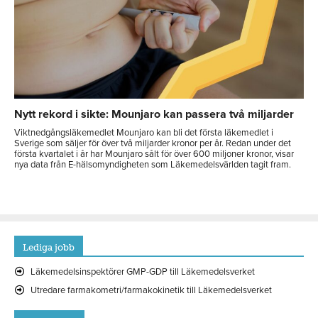
Nytt rekord i sikte: Mounjaro kan passera två miljarder
Viktnedgångsläkemedlet Mounjaro kan bli det första läkemedlet i
Sverige som säljer för över två miljarder kronor per år. Redan under det
första kvartalet i år har Mounjaro sålt för över 600 miljoner kronor, visar
nya data från E-hälsomyndigheten som Läkemedelsvärlden tagit fram.
Lediga jobb
Läkemedelsinspektörer GMP-GDP till Läkemedelsverket
Utredare farmakometri/farmakokinetik till Läkemedelsverket