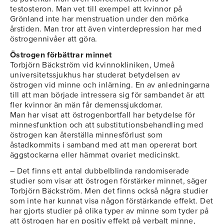
testosteron. Man vet till exempel att kvinnor på
Grönland inte har menstruation under den mörka
årstiden. Man tror att även vinterdepression har med
östrogennivåer att göra.
Östrogen förbättrar minnet
Torbjörn Bäckström vid kvinnokliniken, Umeå
universitetssjukhus har studerat betydelsen av
östrogen vid minne och inlärning. En av anledningarna
till att man började intressera sig för sambandet är att
fler kvinnor än män får demenssjukdomar.
Man har visat att östrogenbortfall har betydelse för
minnesfunktion och att substitutionsbehandling med
östrogen kan återställa minnesförlust som
åstadkommits i samband med att man opererat bort
äggstockarna eller hämmat ovariet medicinskt.
– Det finns ett antal dubbelblinda randomiserade
studier som visar att östrogen förstärker minnet, säger
Torbjörn Bäckström. Men det finns också några studier
som inte har kunnat visa någon förstärkande effekt. Det
har gjorts studier på olika typer av minne som tyder på
att östrogen har en positiv effekt på verbalt minne,