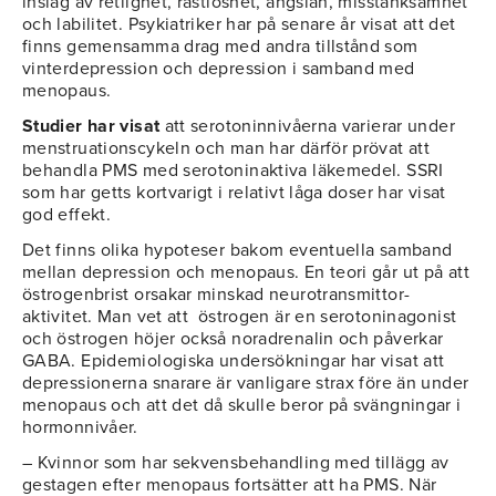
inslag av retlighet, rastlöshet, ängslan, misstänksamhet
och labilitet. Psykiatriker har på senare år visat att det
finns gemensamma drag med andra tillstånd som
vinterdepression och depression i samband med
menopaus.
Studier har visat
att serotoninnivåerna varierar under
menstruationscykeln och man har därför prövat att
behandla PMS med serotoninaktiva läkemedel. SSRI
som har getts kortvarigt i relativt låga doser har visat
god effekt.
Det finns olika hypoteser bakom eventuella samband
mellan depression och menopaus. En teori går ut på att
östrogenbrist orsakar minskad neurotransmittor-
aktivitet. Man vet att östrogen är en serotoninagonist
och östrogen höjer också noradrenalin och påverkar
GABA. Epidemiologiska undersökningar har visat att
depressionerna snarare är vanligare strax före än under
menopaus och att det då skulle beror på svängningar i
hormonnivåer.
– Kvinnor som har sekvensbehandling med tillägg av
gestagen efter menopaus fortsätter att ha PMS. När