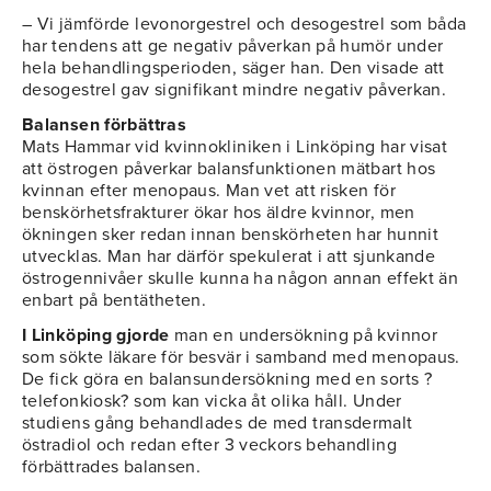
– Vi jämförde levonorgestrel och desogestrel som båda
har tendens att ge negativ påverkan på humör under
hela behandlingsperioden, säger han. Den visade att
desogestrel gav signifikant mindre negativ påverkan.
Balansen förbättras
Mats Hammar vid kvinnokliniken i Linköping har visat
att östrogen påverkar balansfunktionen mätbart hos
kvinnan efter menopaus. Man vet att risken för
benskörhetsfrakturer ökar hos äldre kvinnor, men
ökningen sker redan innan benskörheten har hunnit
utvecklas. Man har därför spekulerat i att sjunkande
östrogennivåer skulle kunna ha någon annan effekt än
enbart på bentätheten.
I Linköping gjorde
man en undersökning på kvinnor
som sökte läkare för besvär i samband med menopaus.
De fick göra en balansundersökning med en sorts ?
telefonkiosk? som kan vicka åt olika håll. Under
studiens gång behandlades de med transdermalt
östradiol och redan efter 3 veckors behandling
förbättrades balansen.