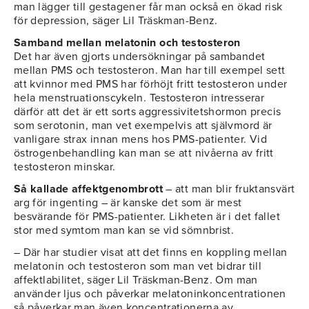
man lägger till gestagener får man också en ökad risk
för depression, säger Lil Träskman-Benz.
Samband mellan melatonin och testosteron
Det har även gjorts undersökningar på sambandet
mellan PMS och testosteron. Man har till exempel sett
att kvinnor med PMS har förhöjt fritt testosteron under
hela menstruationscykeln. Testosteron intresserar
därför att det är ett sorts aggressivitetshormon precis
som serotonin, man vet exempelvis att självmord är
vanligare strax innan mens hos PMS-patienter. Vid
östrogenbehandling kan man se att nivåerna av fritt
testosteron minskar.
Så kallade affektgenombrott
– att man blir fruktansvärt
arg för ingenting – är kanske det som är mest
besvärande för PMS-patienter. Likheten är i det fallet
stor med symtom man kan se vid sömnbrist.
– Där har studier visat att det finns en koppling mellan
melatonin och testosteron som man vet bidrar till
affektlabilitet, säger Lil Träskman-Benz. Om man
använder ljus och påverkar melatoninkoncentrationen
så påverkar man även koncentrationerna av