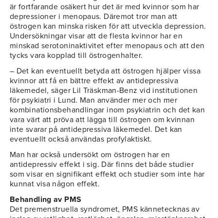
är fortfarande osäkert hur det är med kvinnor som har
depressioner i menopaus. Däremot tror man att
östrogen kan minska risken för att utveckla depression.
Undersökningar visar att de flesta kvinnor har en
minskad serotoninaktivitet efter menopaus och att den
tycks vara kopplad till östrogenhalter.
– Det kan eventuellt betyda att östrogen hjälper vissa
kvinnor att få en bättre effekt av antidepressiva
läkemedel, säger Lil Träskman-Benz vid institutionen
för psykiatri i Lund. Man använder mer och mer
kombinationsbehandlingar inom psykiatrin och det kan
vara värt att pröva att lägga till östrogen om kvinnan
inte svarar på antidepressiva läkemedel. Det kan
eventuellt också användas profylaktiskt.
Man har också undersökt om östrogen har en
antidepressiv effekt i sig. Där finns det både studier
som visar en signifikant effekt och studier som inte har
kunnat visa någon effekt.
Behandling av PMS
Det premenstruella syndromet, PMS kännetecknas av