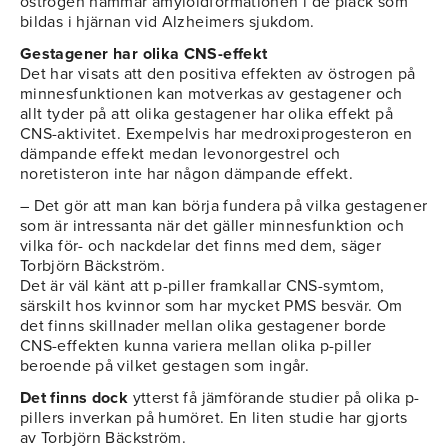
östrogen hämmar amyloidformationen i de plack som
bildas i hjärnan vid Alzheimers sjukdom.
Gestagener har olika CNS-effekt
Det har visats att den positiva effekten av östrogen på
minnesfunktionen kan motverkas av gestagener och
allt tyder på att olika gestagener har olika effekt på
CNS-aktivitet. Exempelvis har medroxiprogesteron en
dämpande effekt medan levonorgestrel och
noretisteron inte har någon dämpande effekt.
– Det gör att man kan börja fundera på vilka gestagener
som är intressanta när det gäller minnesfunktion och
vilka för- och nackdelar det finns med dem, säger
Torbjörn Bäckström.
Det är väl känt att p-piller framkallar CNS-symtom,
särskilt hos kvinnor som har mycket PMS besvär. Om
det finns skillnader mellan olika gestagener borde
CNS-effekten kunna variera mellan olika p-piller
beroende på vilket gestagen som ingår.
Det finns dock
ytterst få jämförande studier på olika p-
pillers inverkan på humöret. En liten studie har gjorts
av Torbjörn Bäckström.