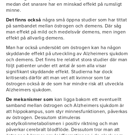
medan det snarare har en minskad effekt på rumsligt
minne.
Det finns också
några små öppna studier som har tittat
på sambandet mellan östrogen och demens. Där såg
man effekt på mild och medelsvår demens, men ingen
effekt på allvarlig demens.
Man har också undersökt om östrogen kan ha någon
skyddande effekt på utveckling av Alzheimers sjukdom
och demens. Det finns tre relativt stora studier där man
följt patienter under ett antal år som alla visar
signifikant skyddande effekt. Studierna har dock
kritiserats därför att man vet att kvinnor som tar
östrogen också är de som har mindre risk att utveckla
Alzheimers sjukdom.
De mekanismer som
kan ligga bakom ett eventuellt
samband mellan östrogen och Alzheimers sjukdom är
att hippokampus, som styr minnesfunktionen, påverkas
av östrogen. Dessutom stimuleras
acetylkolinmetabolismen i positiv riktning och man
påverkar cerebralt blodflöde. Dessutom tror man att