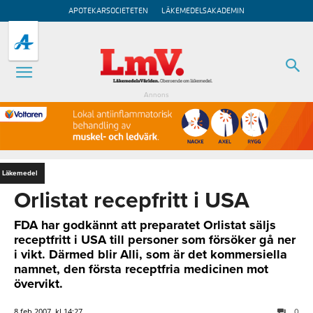
APOTEKARSOCIETETEN
LÄKEMEDELSAKADEMIN
Annons
Läkemedel
Orlistat recepfritt i USA
FDA har godkännt att preparatet Orlistat säljs
receptfritt i USA till personer som försöker gå ner
i vikt. Därmed blir Alli, som är det kommersiella
namnet, den första receptfria medicinen mot
övervikt.
8 feb 2007, kl 14:27
0