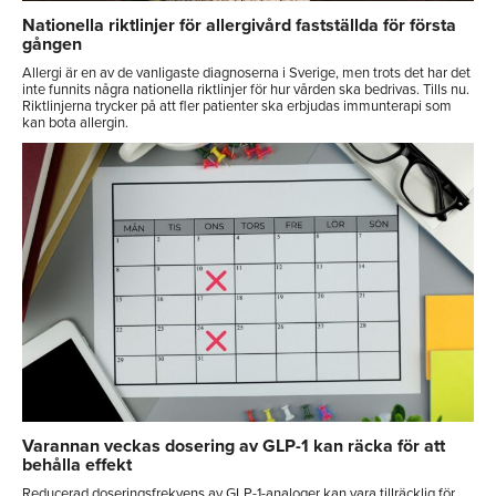
Nationella riktlinjer för allergivård fastställda för första
gången
Allergi är en av de vanligaste diagnoserna i Sverige, men trots det har det
inte funnits några nationella riktlinjer för hur vården ska bedrivas. Tills nu.
Riktlinjerna trycker på att fler patienter ska erbjudas immunterapi som
kan bota allergin.
Varannan veckas dosering av GLP-1 kan räcka för att
behålla effekt
Reducerad doseringsfrekvens av GLP-1-analoger kan vara tillräcklig för