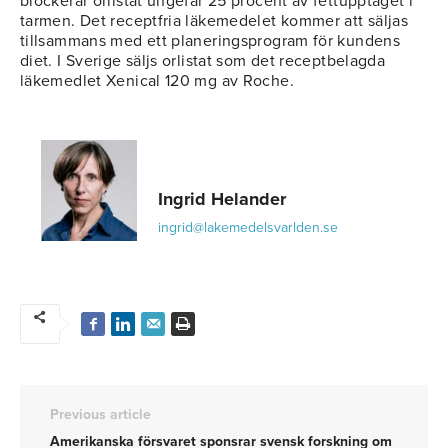
blockerar orlistat ungefär 25 procent av fettupptaget i
tarmen. Det receptfria läkemedelet kommer att säljas
tillsammans med ett planeringsprogram för kundens
diet. I Sverige säljs orlistat som det receptbelagda
läkemedlet Xenical 120 mg av Roche.
Ingrid Helander
ingrid@lakemedelsvarlden.se
Previous article
Amerikanska försvaret sponsrar svensk forskning om