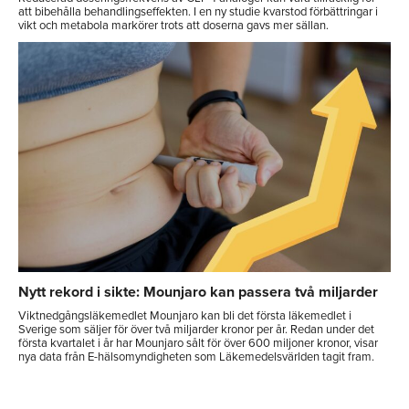
att bibehålla behandlingseffekten. I en ny studie kvarstod förbättringar i
vikt och metabola markörer trots att doserna gavs mer sällan.
Nytt rekord i sikte: Mounjaro kan passera två miljarder
Viktnedgångsläkemedlet Mounjaro kan bli det första läkemedlet i
Sverige som säljer för över två miljarder kronor per år. Redan under det
första kvartalet i år har Mounjaro sålt för över 600 miljoner kronor, visar
nya data från E-hälsomyndigheten som Läkemedelsvärlden tagit fram.