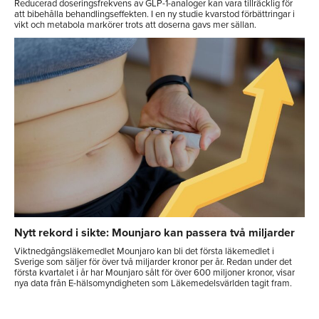
Reducerad doseringsfrekvens av GLP-1-analoger kan vara tillräcklig för
att bibehålla behandlingseffekten. I en ny studie kvarstod förbättringar i
vikt och metabola markörer trots att doserna gavs mer sällan.
Nytt rekord i sikte: Mounjaro kan passera två miljarder
Viktnedgångsläkemedlet Mounjaro kan bli det första läkemedlet i
Sverige som säljer för över två miljarder kronor per år. Redan under det
första kvartalet i år har Mounjaro sålt för över 600 miljoner kronor, visar
nya data från E-hälsomyndigheten som Läkemedelsvärlden tagit fram.