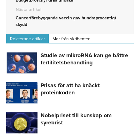
Budgetbroschyr dras tillbaka
Nästa artikel
Cancerförebyggande vaccin gav hundraprocentigt
skydd
Relaterade artiklar
Mer från skribenten
Studie av mikroRNA kan ge bättre
fertilitetsbehandling
Prisas för att ha knäckt
proteinkoden
Nobelpriset till kunskap om
syrebrist