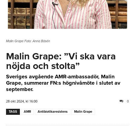
Malin Grape Foto: Anna Bäsén
Malin Grape: ”Vi ska vara
nöjda och stolta”
Sveriges avgående AMR-ambassadör, Malin
Grape, summerar FN:s högnivåmöte i slutet av
september.
28 okt 2024, kl 16:00
0
TAGS
AMR
Antibiotikaresistens
Malin Grape