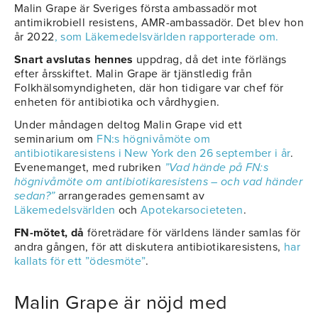
Malin Grape är Sveriges första ambassadör mot
antimikrobiell resistens, AMR-ambassadör. Det blev hon
år 2022
, som Läkemedelsvärlden rapporterade om.
Snart avslutas hennes
uppdrag, då det inte förlängs
efter årsskiftet. Malin Grape är tjänstledig från
Folkhälsomyndigheten, där hon tidigare var chef för
enheten för antibiotika och vårdhygien.
Under måndagen deltog Malin Grape vid ett
seminarium om
FN:s högnivåmöte om
antibiotikaresistens i New York den 26 september i år
.
Evenemanget, med rubriken
”Vad hände på FN:s
högnivåmöte om antibiotikaresistens – och vad händer
sedan?”
arrangerades gemensamt av
Läkemedelsvärlden
och
Apotekarsocieteten
.
FN-mötet, då
företrädare för världens länder samlas för
andra gången, för att diskutera antibiotikaresistens,
har
kallats för ett ”ödesmöte”
.
Malin Grape är nöjd med