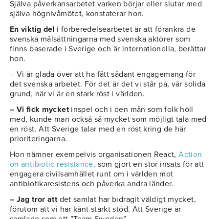
Själva påverkansarbetet varken börjar eller slutar med
själva högnivåmötet, konstaterar hon.
En viktig del
i förberedelsearbetet är att förankra de
svenska målsättningarna med svenska aktörer som
finns baserade i Sverige och är internationella, berättar
hon.
– Vi är glada över att ha fått sådant engagemang för
det svenska arbetet. För det är det vi står på, vår solida
grund, när vi är en stark röst i världen.
– Vi fick mycket
inspel och i den mån som folk höll
med, kunde man också så mycket som möjligt tala med
en röst. Att Sverige talar med en röst kring de här
prioriteringarna.
Hon nämner exempelvis organisationen React,
Action
on antibiotic resistance,
som gjort en stor insats för att
engagera civilsamhället runt om i världen mot
antibiotikaresistens och påverka andra länder.
– Jag tror att
det samlat har bidragit väldigt mycket,
förutom att vi har känt starkt stöd. Att Sverige är
samlade som ett ”Team Sweden”.