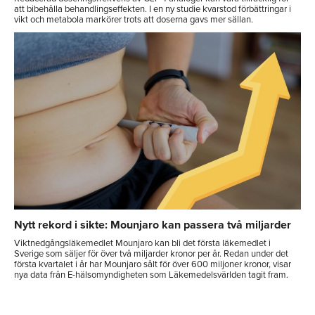
att bibehålla behandlingseffekten. I en ny studie kvarstod förbättringar i
vikt och metabola markörer trots att doserna gavs mer sällan.
Nytt rekord i sikte: Mounjaro kan passera två miljarder
Viktnedgångsläkemedlet Mounjaro kan bli det första läkemedlet i
Sverige som säljer för över två miljarder kronor per år. Redan under det
första kvartalet i år har Mounjaro sålt för över 600 miljoner kronor, visar
nya data från E-hälsomyndigheten som Läkemedelsvärlden tagit fram.