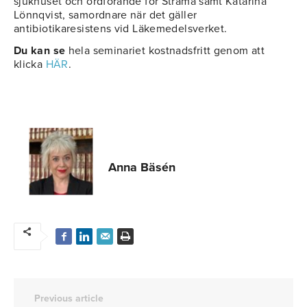
sjukhuset och ordförande för Strama samt Katarina
Lönnqvist, samordnare när det gäller
antibiotikaresistens vid Läkemedelsverket.
Du kan se
hela seminariet kostnadsfritt genom att
klicka
HÄR
.
Anna Bäsén
Previous article