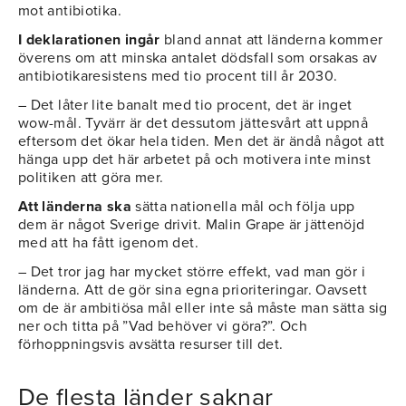
mot antibiotika.
I deklarationen ingår
bland annat att länderna kommer
överens om att minska antalet dödsfall som orsakas av
antibiotikaresistens med tio procent till år 2030.
– Det låter lite banalt med tio procent, det är inget
wow-mål. Tyvärr är det dessutom jättesvårt att uppnå
eftersom det ökar hela tiden. Men det är ändå något att
hänga upp det här arbetet på och motivera inte minst
politiken att göra mer.
Att länderna ska
sätta nationella mål och följa upp
dem är något Sverige drivit. Malin Grape är jättenöjd
med att ha fått igenom det.
– Det tror jag har mycket större effekt, vad man gör i
länderna. Att de gör sina egna prioriteringar. Oavsett
om de är ambitiösa mål eller inte så måste man sätta sig
ner och titta på ”Vad behöver vi göra?”. Och
förhoppningsvis avsätta resurser till det.
De flesta länder saknar