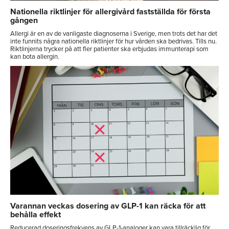
Nationella riktlinjer för allergivård fastställda för första
gången
Allergi är en av de vanligaste diagnoserna i Sverige, men trots det har det
inte funnits några nationella riktlinjer för hur vården ska bedrivas. Tills nu.
Riktlinjerna trycker på att fler patienter ska erbjudas immunterapi som
kan bota allergin.
Varannan veckas dosering av GLP-1 kan räcka för att
behålla effekt
Reducerad doseringsfrekvens av GLP-1-analoger kan vara tillräcklig för