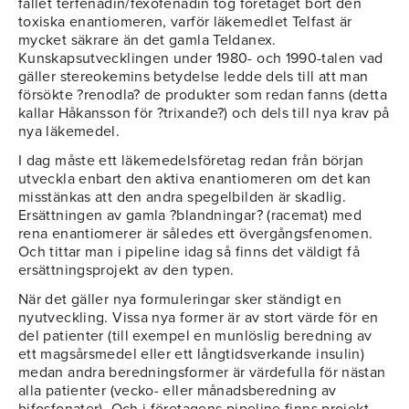
fallet terfenadin/fexofenadin tog företaget bort den
toxiska enantiomeren, varför läkemedlet Telfast är
mycket säkrare än det gamla Teldanex.
Kunskapsutvecklingen under 1980- och 1990-talen vad
gäller stereokemins betydelse ledde dels till att man
försökte ?renodla? de produkter som redan fanns (detta
kallar Håkansson för ?trixande?) och dels till nya krav på
nya läkemedel.
I dag måste ett läkemedelsföretag redan från början
utveckla enbart den aktiva enantiomeren om det kan
misstänkas att den andra spegelbilden är skadlig.
Ersättningen av gamla ?blandningar? (racemat) med
rena enantiomerer är således ett övergångsfenomen.
Och tittar man i pipeline idag så finns det väldigt få
ersättningsprojekt av den typen.
När det gäller nya formuleringar sker ständigt en
nyutveckling. Vissa nya former är av stort värde för en
del patienter (till exempel en munlöslig beredning av
ett magsårsmedel eller ett långtidsverkande insulin)
medan andra beredningsformer är värdefulla för nästan
alla patienter (vecko- eller månadsberedning av