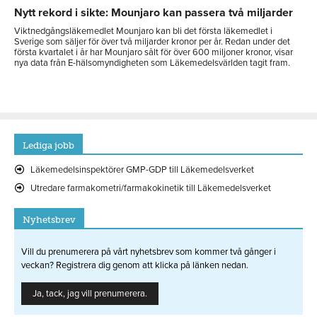
Nytt rekord i sikte: Mounjaro kan passera två miljarder
Viktnedgångsläkemedlet Mounjaro kan bli det första läkemedlet i
Sverige som säljer för över två miljarder kronor per år. Redan under det
första kvartalet i år har Mounjaro sålt för över 600 miljoner kronor, visar
nya data från E-hälsomyndigheten som Läkemedelsvärlden tagit fram.
Lediga jobb
Läkemedelsinspektörer GMP-GDP till Läkemedelsverket
Utredare farmakometri/farmakokinetik till Läkemedelsverket
Nyhetsbrev
Vill du prenumerera på vårt nyhetsbrev som kommer två gånger i
veckan? Registrera dig genom att klicka på länken nedan.
Ja, tack, jag vill prenumerera.