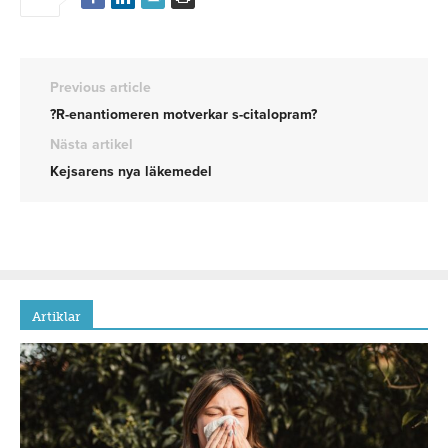
Previous article
?R-enantiomeren motverkar s-citalopram?
Nästa artikel
Kejsarens nya läkemedel
Artiklar