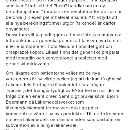
bifosfonater). Och i företagens pipeline finns projekt
som kan ? trots att det ?bara? handlar om en ny
beredningsform ? innebära en revolution för de som är
berörda (till exempel inhalerat insulin). Att antyda att
alla nya beredningsformer utgör ?trixande? är därför
onyanserat.
Dessutom vill jag tydliggöra att man inte kan motverka
introduktion av generika genom att lansera nya former
eller enantiomerer: trots Nexium finns det gott om
omeprazol-kopior. Likaså finns det generiska preparat
med loratadin och konventionella tabletter med
generiskt mirtazapin.
Om läkarna och patienterna väljer att de nya
versionerna är av värde tycker jag att de kan få göra så.
Läkemedelsföretagen försöker inte lura någon.
Tvärtom, det framgår tydligt av FASS-texten när det är
fråga om en enantiomer. Samtidigt brukar såväl Björn
Beermann på Läkemedelsverket som
läkemedelskommittéerna vara duktiga på att
kommentera värdet av nya produkter. Till detta kommer
numera Läkemedelsförmånsnämnden som beslutar om
subvention av alla nya läkemedel.