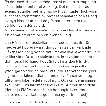
På det medicinska området har vi många exempel på
sådan inkrementell utveckling. Det mest slående
exemplet gäller behandling av hivsmittade. Tack vare
successiv förbättring av proteashämmarna och tillägg
av nya klasser är det i dag få patienter i den rika
världen som dör av aids.
Att så många fortfarande dör i utvecklingsländerna är
ett annat problem och en skandal i sig.
Jan Håkansson beskyller läkemedelsindustrin för att
medvetet kopiera varandra och satsa på nya kläder.
Håkansson har givetvis rätt i att alla nya läkemedel inte
är lika värdefulla för sjukvården. Innovation kan inte
definieras i förhand ? det är först när den kliniska
erfarenheten föreligger som man kan säga vilket
ytterligare värde en produkt tillför. Ett patent betyder i
sig inte att läkemedlet är innovativt ? men som regel
tillför nya läkemedel något nytt. Och om de är sämre
skall inte EU:s läkemedelsverk EMEA godkänna dem
(det är ju EMEA som nästan helt tagit över från
Läkemedelsverket att godkänna nya läkemedel).
Håkansson är dock selektiv i sitt urval av exempel. I