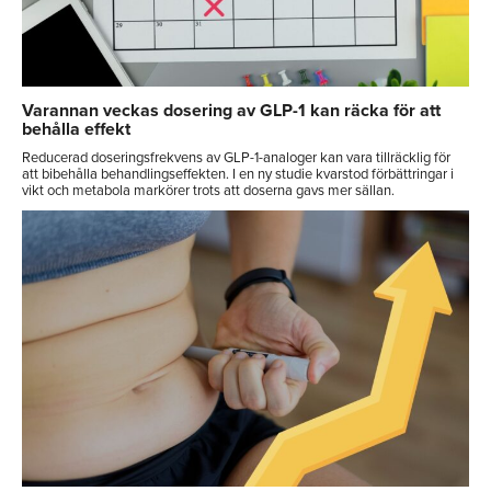
Varannan veckas dosering av GLP-1 kan räcka för att
behålla effekt
Reducerad doseringsfrekvens av GLP-1-analoger kan vara tillräcklig för
att bibehålla behandlingseffekten. I en ny studie kvarstod förbättringar i
vikt och metabola markörer trots att doserna gavs mer sällan.