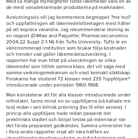
Med så många myndigheter torde läkemedel vara en av
de mest varudeklarerade produkterna på marknaden.
Avslutningsvis vill jag kommentera begreppet ?me too?
och uppfattningen att läkemedelsföretagen mest håller
på att kopiera varandra. Jag rekommenderar läsning av
en rapport (DiMasi and Paquette; Pharmacoeconomics
2004;22 Suppl 2:1-14) från Tufts University. Tufts är en
välrenommerad institution som brukar följa kostnader
och trender vad gäller läkemedelsutveckling. I
rapporten har man tittat på utvecklingen av olika
läkemedel som tillhör samma klass, det vill säga med
samma verkningsmekanism och visst kemiskt släktskap.
Forskarna har studerat 72 klasser med 235 ?uppföljare?
introducerade under perioden 1960-1998.
Man konstaterar att för alla klasser introducerade under
nittiotalet, fanns minst en av uppföljarna (så kallade me
too) redan i sen klinisk prövning (fas III eller senare). I
princip alla uppföljare hade redan passerat det
prekliniska stadiet och börjat testas på människor när
det första preparatet godkändes. Samma universitet har
i flera andra rapporter visat att nära hälften av