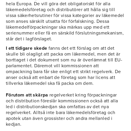
hela Europa. De vill göra det obligatoriskt för alla
läkemedelsföretag och distributörer att hålla sig till
vissa säkerhetsrutiner för vissa kategorier av läkemedel
som anses särskilt utsatta för förfalskning. Dessa
läkemedelförpackningar ska märkas upp med ett
serienummer eller få en särskild förslutningsmekanism,
står det i lagförslaget.
I ett tidigare skede
fanns det ett förslag om att det
skulle bli olagligt att packa om läkemedel, men det är
borttaget i det dokument som nu är överlämnat till EU-
parlamentet. Däremot vill kommissionen att
ompackning bara får ske enligt ett strikt regelverk. De
anser också att enbart de företag som har licens att
tillverka läkemedel ska få packa om dem.
Förutom att skärpa
regelverket kring förpackningar
och distribution föreslår kommissionen också att alla
led i distributionskedjan ska omfattas av det nya
regelverket. Alltså inte bara läkemedelsföretag och
apotek utan även grossister och andra mellanled i
kedjan.