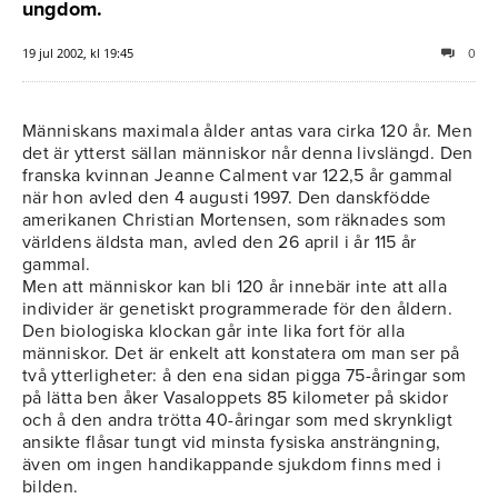
ungdom.
19 jul 2002, kl 19:45
0
Människans maximala ålder antas vara cirka 120 år. Men
det är ytterst sällan människor når denna livslängd. Den
franska kvinnan Jeanne Calment var 122,5 år gammal
när hon avled den 4 augusti 1997. Den danskfödde
amerikanen Christian Mortensen, som räknades som
världens äldsta man, avled den 26 april i år 115 år
gammal.
Men att människor kan bli 120 år innebär inte att alla
individer är genetiskt programmerade för den åldern.
Den biologiska klockan går inte lika fort för alla
människor. Det är enkelt att konstatera om man ser på
två ytterligheter: å den ena sidan pigga 75-åringar som
på lätta ben åker Vasaloppets 85 kilometer på skidor
och å den andra trötta 40-åringar som med skrynkligt
ansikte flåsar tungt vid minsta fysiska ansträngning,
även om ingen handikappande sjukdom finns med i
bilden.