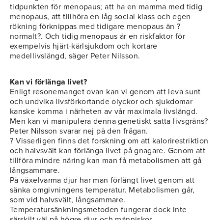
tidpunkten för menopaus; att ha en mamma med tidig
menopaus, att tillhöra en låg social klass och egen
rökning förknippas med tidigare menopaus än ?
normalt?. Och tidig menopaus är en riskfaktor för
exempelvis hjärt-kärlsjukdom och kortare
medellivslängd, säger Peter Nilsson.
Kan vi förlänga livet?
Enligt resonemanget ovan kan vi genom att leva sunt
och undvika livsförkortande olyckor och sjukdomar
kanske komma i närheten av vår maximala livslängd.
Men kan vi manipulera denna genetiskt satta livsgräns?
Peter Nilsson svarar nej på den frågan.
? Visserligen finns det forskning om att kalorirestriktion
och halvsvält kan förlänga livet på gnagare. Genom att
tillföra mindre näring kan man få metabolismen att gå
långsammare.
På växelvarma djur har man förlängt livet genom att
sänka omgivningens temperatur. Metabolismen går,
som vid halvsvält, långsammare.
Temperatursänkningsmetoden fungerar dock inte
särskilt väl på högre djur och människor.