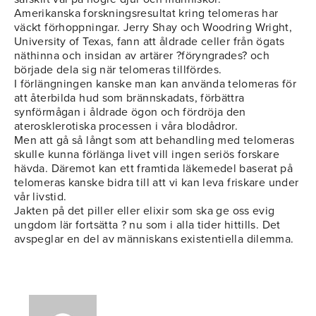
Amerikanska forskningsresultat kring telomeras har
väckt förhoppningar. Jerry Shay och Woodring Wright,
University of Texas, fann att åldrade celler från ögats
näthinna och insidan av artärer ?föryngrades? och
började dela sig när telomeras tillfördes.
I förlängningen kanske man kan använda telomeras för
att återbilda hud som brännskadats, förbättra
synförmågan i åldrade ögon och fördröja den
aterosklerotiska processen i våra blodådror.
Men att gå så långt som att behandling med telomeras
skulle kunna förlänga livet vill ingen seriös forskare
hävda. Däremot kan ett framtida läkemedel baserat på
telomeras kanske bidra till att vi kan leva friskare under
vår livstid.
Jakten på det piller eller elixir som ska ge oss evig
ungdom lär fortsätta ? nu som i alla tider hittills. Det
avspeglar en del av människans existentiella dilemma.