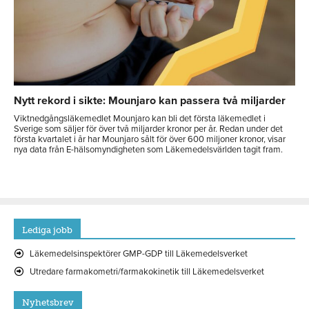
Nytt rekord i sikte: Mounjaro kan passera två miljarder
Viktnedgångsläkemedlet Mounjaro kan bli det första läkemedlet i
Sverige som säljer för över två miljarder kronor per år. Redan under det
första kvartalet i år har Mounjaro sålt för över 600 miljoner kronor, visar
nya data från E-hälsomyndigheten som Läkemedelsvärlden tagit fram.
Lediga jobb
Läkemedelsinspektörer GMP-GDP till Läkemedelsverket
Utredare farmakometri/farmakokinetik till Läkemedelsverket
Nyhetsbrev