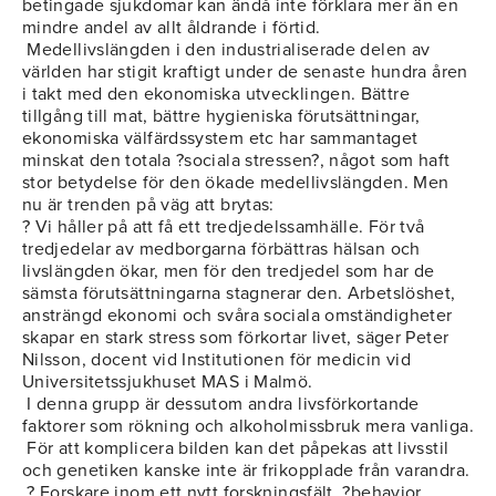
betingade sjukdomar kan ändå inte förklara mer än en
mindre andel av allt åldrande i förtid.
Medellivslängden i den industrialiserade delen av
världen har stigit kraftigt under de senaste hundra åren
i takt med den ekonomiska utvecklingen. Bättre
tillgång till mat, bättre hygieniska förutsättningar,
ekonomiska välfärdssystem etc har sammantaget
minskat den totala ?sociala stressen?, något som haft
stor betydelse för den ökade medellivslängden. Men
nu är trenden på väg att brytas:
? Vi håller på att få ett tredjedelssamhälle. För två
tredjedelar av medborgarna förbättras hälsan och
livslängden ökar, men för den tredjedel som har de
sämsta förutsättningarna stagnerar den. Arbetslöshet,
ansträngd ekonomi och svåra sociala omständigheter
skapar en stark stress som förkortar livet, säger Peter
Nilsson, docent vid Institutionen för medicin vid
Universitetssjukhuset MAS i Malmö.
I denna grupp är dessutom andra livsförkortande
faktorer som rökning och alkoholmissbruk mera vanliga.
För att komplicera bilden kan det påpekas att livsstil
och genetiken kanske inte är frikopplade från varandra.
? Forskare inom ett nytt forskningsfält, ?behavior