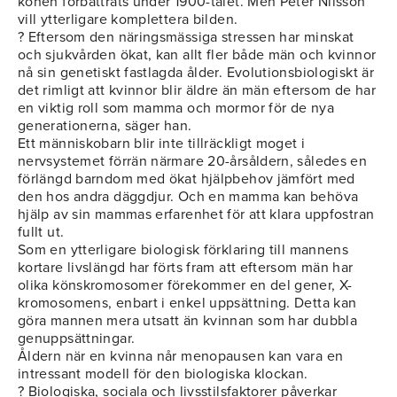
könen förbättrats under 1900-talet. Men Peter Nilsson
vill ytterligare komplettera bilden.
? Eftersom den näringsmässiga stressen har minskat
och sjukvården ökat, kan allt fler både män och kvinnor
nå sin genetiskt fastlagda ålder. Evolutionsbiologiskt är
det rimligt att kvinnor blir äldre än män eftersom de har
en viktig roll som mamma och mormor för de nya
generationerna, säger han.
Ett människobarn blir inte tillräckligt moget i
nervsystemet förrän närmare 20-årsåldern, således en
förlängd barndom med ökat hjälpbehov jämfört med
den hos andra däggdjur. Och en mamma kan behöva
hjälp av sin mammas erfarenhet för att klara uppfostran
fullt ut.
Som en ytterligare biologisk förklaring till mannens
kortare livslängd har förts fram att eftersom män har
olika könskromosomer förekommer en del gener, X-
kromosomens, enbart i enkel uppsättning. Detta kan
göra mannen mera utsatt än kvinnan som har dubbla
genuppsättningar.
Åldern när en kvinna når menopausen kan vara en
intressant modell för den biologiska klockan.
? Biologiska, sociala och livsstilsfaktorer påverkar