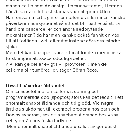
I normal vävnad förekommer telomeras där det finns
många celler som delar sig: i immunsystemet, i tarmen,
hårsäckarna och i testiklarnas spermieproduktion.
När forskarna lärt sig mer om telomeras kan man kanske
påverka immunsystemet så att det blir bättre på att ta
hand om cancerceller och andra nedbrytande
mekanismer ? då har man kanske också funnit en väg
till att förlänga livet, eller åtminstone göra oss mindre
sjuka.
Men det kan knappast vara ett mål för den medicinska
forskningen att skapa odödliga celler.
? Vi kan ge celler evigt liv i provrören ? men de
cellerna blir tumörceller, säger Göran Roos.
Livsstil påverkar åldrandet
Om samspelet mellan cellernas delning och
programmerade död (apoptos) störs kan det leda till ett
onormalt snabbt åldrande och tidig död. Vid några
ärftliga sjukdomar, till exempel progeria hos barn och
Downs syndrom, ses ett snabbare åldrande hos vissa
celltyper än hos friska individer.
Men onormalt snabbt åldrande orsakat av genetiskt