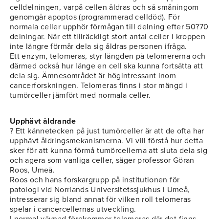
celldelningen, varpå cellen åldras och så småningom
genomgår apoptos (programmerad celldöd). För
normala celler upphör förmågan till delning efter 50?70
delningar. När ett tillräckligt stort antal celler i kroppen
inte längre förmår dela sig åldras personen ifråga.
Ett enzym, telomeras, styr längden på telomererna och
därmed också hur länge en cell ska kunna fortsätta att
dela sig. Ämnesområdet är högintressant inom
cancerforskningen. Telomeras finns i stor mängd i
tumörceller jämfört med normala celler.
Upphävt åldrande
? Ett kännetecken på just tumörceller är att de ofta har
upphävt åldringsmekanismerna. Vi vill förstå hur detta
sker för att kunna förmå tumörcellerna att sluta dela sig
och agera som vanliga celler, säger professor Göran
Roos, Umeå.
Roos och hans forskargrupp på institutionen för
patologi vid Norrlands Universitetssjukhus i Umeå,
intresserar sig bland annat för vilken roll telomeras
spelar i cancercellernas utveckling.