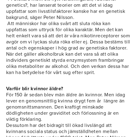
genetics?, har lanserat teorier om att det vi idag
uppfattar som livsstilsfaktorer kanske har en genetisk
bakgrund, säger Peter Nilsson.
Att människor har olika svårt att sluta röka kan
uppfattas som uttryck för olika karaktär. Men det kan
helt enkelt vara så att det är våra nikotinreceptorer som
avgör om vi lyckas sluta röka eller ej. Dessa bestäms till
antal och egenskaper i hög grad av genetiska faktorer.
När det gäller alkoholbruk kan det vara så att olika
individers genetiskt styrda enzymsystem frambringar
olika metaboliter av alkohol. Och den verkan dessa har
kan ha betydelse för vårt sug efter sprit.
Varför blir kvinnor äldre?
För 150 år sedan blev män äldre än kvinnor. Men idag
lever en genomsnittlig kvinna drygt fem år längre än
genomsnittsmannen. Den kraftigt minskade
dödligheten under graviditet och förlossning är en
viktig förklaring.
Dessutom har det bidragit till ökad livslängd att
kvinnans sociala status och jämställdheten mellan