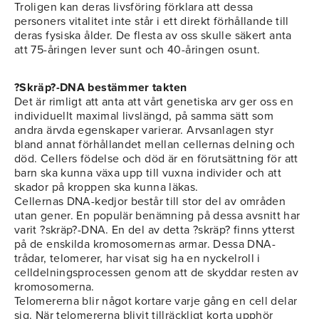
Troligen kan deras livsföring förklara att dessa
personers vitalitet inte står i ett direkt förhållande till
deras fysiska ålder. De flesta av oss skulle säkert anta
att 75-åringen lever sunt och 40-åringen osunt.
?Skräp?-DNA bestämmer takten
Det är rimligt att anta att vårt genetiska arv ger oss en
individuellt maximal livslängd, på samma sätt som
andra ärvda egenskaper varierar. Arvsanlagen styr
bland annat förhållandet mellan cellernas delning och
död. Cellers födelse och död är en förutsättning för att
barn ska kunna växa upp till vuxna individer och att
skador på kroppen ska kunna läkas.
Cellernas DNA-kedjor består till stor del av områden
utan gener. En populär benämning på dessa avsnitt har
varit ?skräp?-DNA. En del av detta ?skräp? finns ytterst
på de enskilda kromosomernas armar. Dessa DNA-
trådar, telomerer, har visat sig ha en nyckelroll i
celldelningsprocessen genom att de skyddar resten av
kromosomerna.
Telomererna blir något kortare varje gång en cell delar
sig. När telomererna blivit tillräckligt korta upphör