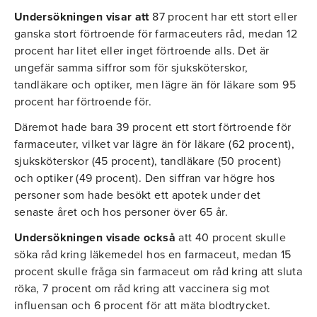
Undersökningen visar att
87 procent har ett stort eller
ganska stort förtroende för farmaceuters råd, medan 12
procent har litet eller inget förtroende alls. Det är
ungefär samma siffror som för sjuksköterskor,
tandläkare och optiker, men lägre än för läkare som 95
procent har förtroende för.
Däremot hade bara 39 procent ett stort förtroende för
farmaceuter, vilket var lägre än för läkare (62 procent),
sjuksköterskor (45 procent), tandläkare (50 procent)
och optiker (49 procent). Den siffran var högre hos
personer som hade besökt ett apotek under det
senaste året och hos personer över 65 år.
Undersökningen visade också
att 40 procent skulle
söka råd kring läkemedel hos en farmaceut, medan 15
procent skulle fråga sin farmaceut om råd kring att sluta
röka, 7 procent om råd kring att vaccinera sig mot
influensan och 6 procent för att mäta blodtrycket.