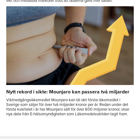
vikt och metabola markörer trots att doserna gavs mer sällan.
Nytt rekord i sikte: Mounjaro kan passera två miljarder
Viktnedgångsläkemedlet Mounjaro kan bli det första läkemedlet i
Sverige som säljer för över två miljarder kronor per år. Redan under det
första kvartalet i år har Mounjaro sålt för över 600 miljoner kronor, visar
nya data från E-hälsomyndigheten som Läkemedelsvärlden tagit fram.