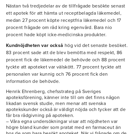
Nästan två tredjedelar av de tillfrågade besökte senast
ett apotek för att hämta ut receptbelagda läkemedel,
medan 27 procent köpte receptfria läkemedel och 17
procent frågade om råd kring egenvård. Bara nio
procent hade köpt icke-medicinska produkter.
Kundnöjdheten var också
hög vid det senaste besöket.
83 procent sade att de blev bemötta med respekt, 86
procent fick de läkemedel de behövde och 88 procent
tyckte att apoteket var välskött. 77 procent tyckte att
personalen var kunnig och 76 procent fick den
information de behövde.
Henrik Ehrenberg, chefsstrateg på Sveriges
apoteksförening, känner inte till om det finns någon
likadan svensk studie, men menar att svenska
apotekskunder också är väldigt nöjda och tycker att de
får bra rådgivning på apoteken.
– Våra egna undersökningar visar att nöjdheten var
högre bland kunder som pratat med en farmaceut än
hos de som bara besökt apoteket. När vi frågade om de