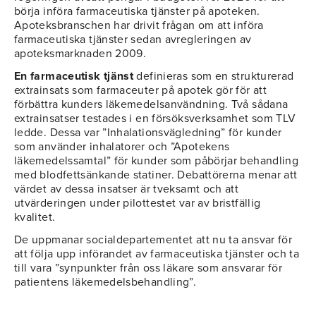
börja införa farmaceutiska tjänster på apoteken.
Apoteksbranschen har drivit frågan om att införa
farmaceutiska tjänster sedan avregleringen av
apoteksmarknaden 2009.
En farmaceutisk tjänst
definieras som en strukturerad
extrainsats som farmaceuter på apotek gör för att
förbättra kunders läkemedelsanvändning. Två sådana
extrainsatser testades i en försöksverksamhet som TLV
ledde. Dessa var ”Inhalationsvägledning” för kunder
som använder inhalatorer och ”Apotekens
läkemedelssamtal” för kunder som påbörjar behandling
med blodfettsänkande statiner. Debattörerna menar att
värdet av dessa insatser är tveksamt och att
utvärderingen under pilottestet var av bristfällig
kvalitet.
De uppmanar socialdepartementet att nu ta ansvar för
att följa upp införandet av farmaceutiska tjänster och ta
till vara ”synpunkter från oss läkare som ansvarar för
patientens läkemedelsbehandling”.