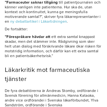
”Farmaceuter saknar tillgång
till patientjournalen och
känner vanligen inte patienterna. Hur ska de, utan
kontext och kontinuitet, kunna ge meningsfulla
motiverande samtal?”, skriver fyra läkarrepresentanter i
en
ny debattartikel i Läkartidningen
.
De fortsätter:
”Förespråkare hävdar att
ett extra samtal knappast
skadar, men det stämmer inte. Rådgivning som sker
helt utan dialog med förskrivande läkare ökar risken för
motstridig information, och därför kan ett extra samtal
bli en patientsäkerhetsrisk.”
Läkarkritik mot farmaceutiska
tjänster
De fyra debattörerna är Andreas Stomby, ordförande i
Svensk förening för allmänmedicin, Hanna Kataoka,
andre vice ordförandei i Svenska läkarförbundet, Ylva
Sandström, ordförande i Svenska