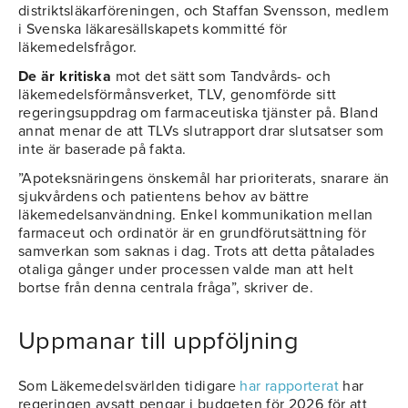
distriktsläkarföreningen, och Staffan Svensson, medlem
i Svenska läkaresällskapets kommitté för
läkemedelsfrågor.
De är kritiska
mot det sätt som Tandvårds- och
läkemedelsförmånsverket, TLV, genomförde sitt
regeringsuppdrag om farmaceutiska tjänster på. Bland
annat menar de att TLVs slutrapport drar slutsatser som
inte är baserade på fakta.
”Apoteksnäringens önskemål har prioriterats, snarare än
sjukvårdens och patientens behov av bättre
läkemedelsanvändning. Enkel kommunikation mellan
farmaceut och ordinatör är en grundförutsättning för
samverkan som saknas i dag. Trots att detta påtalades
otaliga gånger under processen valde man att helt
bortse från denna centrala fråga”, skriver de.
Uppmanar till uppföljning
Som Läkemedelsvärlden tidigare
har rapporterat
har
regeringen avsatt pengar i budgeten för 2026 för att