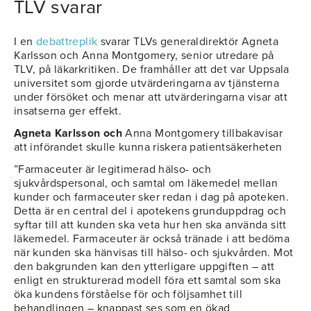
TLV svarar
I en
debattreplik
svarar TLVs generaldirektör Agneta
Karlsson och Anna Montgomery, senior utredare på
TLV, på läkarkritiken. De framhåller att det var Uppsala
universitet som gjorde utvärderingarna av tjänsterna
under försöket och menar att utvärderingarna visar att
insatserna ger effekt.
Agneta Karlsson och
Anna Montgomery tillbakavisar
att införandet skulle kunna riskera patientsäkerheten
”Farmaceuter är legitimerad hälso- och
sjukvårdspersonal, och samtal om läkemedel mellan
kunder och farmaceuter sker redan i dag på apoteken.
Detta är en central del i apotekens grunduppdrag och
syftar till att kunden ska veta hur hen ska använda sitt
läkemedel. Farmaceuter är också tränade i att bedöma
när kunden ska hänvisas till hälso- och sjukvården. Mot
den bakgrunden kan den ytterligare uppgiften – att
enligt en strukturerad modell föra ett samtal som ska
öka kundens förståelse för och följsamhet till
behandlingen – knappast ses som en ökad