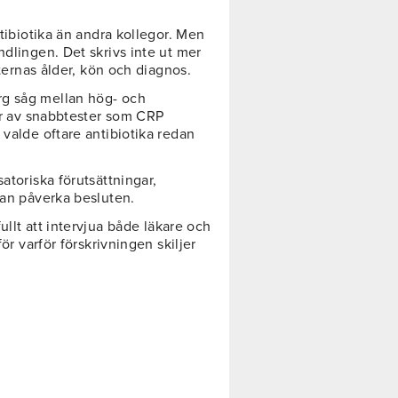
ntibiotika än andra kollegor. Men
ndlingen. Det skrivs inte ut mer
nternas ålder, kön och diagnos.
g såg mellan hög- och
gar av snabbtester som CRP
 valde oftare antibiotika redan
atoriska förutsättningar,
kan påverka besluten.
ullt att intervjua både läkare och
för varför förskrivningen skiljer