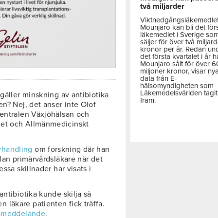
två miljarder
Viktnedgångsläkemedle
Mounjaro kan bli det för
läkemedlet i Sverige so
säljer för över två miljar
kronor per år. Redan un
det första kvartalet i år h
Mounjaro sålt för över 
miljoner kronor, visar ny
data från E-
hälsomyndigheten som
Läkemedelsvärlden tagit
 gäller minskning av antibiotika
fram.
en? Nej, det anser inte Olof
centralen Växjöhälsan och
het och Allmänmedicinskt
vhandling
om forskning där han
llan primärvårdsläkare när det
ssa skillnader har visats i
antibiotika kunde skilja så
läkare patienten fick träffa.
smeddelande
.