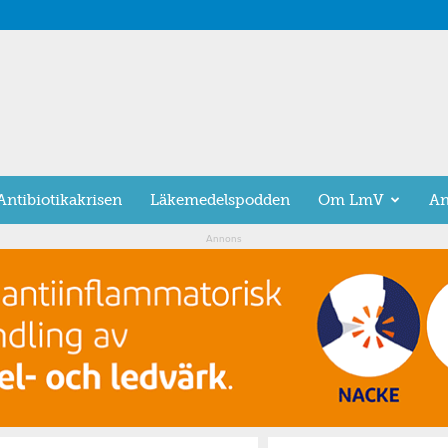
Antibiotikakrisen
Läkemedelspodden
Om LmV
An
Annons