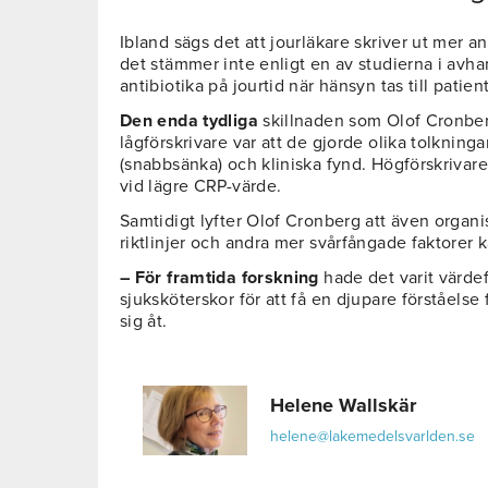
Ibland sägs det att jourläkare skriver ut mer a
det stämmer inte enligt en av studierna i avha
antibiotika på jourtid när hänsyn tas till patie
Den enda tydliga
skillnaden som Olof Cronber
lågförskrivare var att de gjorde olika tolknin
(snabbsänka) och kliniska fynd. Högförskrivare
vid lägre CRP-värde.
Samtidigt lyfter Olof Cronberg att även organis
riktlinjer och andra mer svårfångade faktorer 
– För framtida forskning
hade det varit värdef
sjuksköterskor för att få en djupare förståelse 
sig åt.
Helene Wallskär
helene@lakemedelsvarlden.se