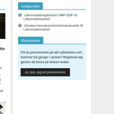
Lediga jobb
Läkemedelsinspektörer GMP-GDP till
Läkemedelsverket
Utredare farmakometri/farmakokinetik till
Läkemedelsverket
Nyhetsbrev
r
 för
Vill du prenumerera på vårt nyhetsbrev som
kommer två gånger i veckan? Registrera dig
genom att klicka på länken nedan.
ar
Ja, tack, jag vill prenumerera.
r
s
å
om