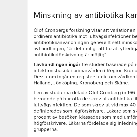
Minskning av antibiotika kan
Olof Cronbergs forskning visar att variatione
ordinera antibiotika mot luftvägsinfektioner be
antibiotikaanvändningen generellt sett minskar
avhandlingen, ”är det rimligt att tro att ytter
antibiotikaförskrivning är möjlig”.
I avhandlingen ingår
tre studier baserade på 
infektionsbesök i primärvården i Region Kro
Dessutom ingår en registerstudie om vårdkonta
Halland, Jönköping, Kronoberg och Skåne.
I en av studierna delade Olof Cronberg in 166 
beroende på hur ofta de skrev ut antibiotika ti
luftvägsinfektion. De som skrev ut vid max 4
definierades som lågförskrivare. Läkare som sk
procent av besöken klassades som mediumförs
högförskrivare. Läkarna fördelade sig inledni
grupperna.