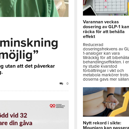
Varannan veckas
dosering av GLP-1 ka
räcka för att behålla
effekt
 minskning
Reducerad
doseringsfrekvens av G
 möjlig”
1-analoger kan vara
tillräcklig för att bibehåll
behandlingseffekten. I e
ng utan att det påverkar
ny studie kvarstod
förbättringar i vikt och
g.
metabola markörer trots 
doserna gavs mer sällan
0
Nytt rekord i sikte:
Mounjaro kan passer