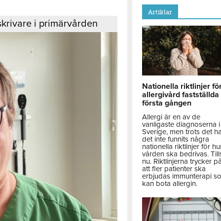
Artiklar
skrivare i primärvården
Nationella riktlinjer fö
allergivård fastställda
första gången
Allergi är en av de
vanligaste diagnoserna i
Sverige, men trots det h
det inte funnits några
nationella riktlinjer för hu
vården ska bedrivas. Till
nu. Riktlinjerna trycker p
att fler patienter ska
erbjudas immunterapi s
kan bota allergin.