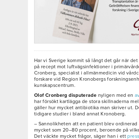
Har vi Sverige kommit så långt det går när det
på recept mot luftvägsinfektioner i primärvård
Cronberg, specialist i allmänmedicin vid vård
forskare vid Region Kronobergs forskningsen
kunskapscentrum.
Olof Cronberg disputerade
nyligen med en
a
har försökt kartlägga de stora skillnaderna me
gäller hur mycket antibiotika man skriver ut. De
tidigare studier i bland annat Kronoberg.
– Sannolikheten att en patient blev ordinerad 
mycket som 20–80 procent, beroende på vilken 
Det väckte mycket frågor, säger han i ett
pres