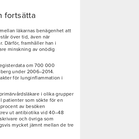
 fortsätta
n mellan läkarnas benägenhet att
står över tid, även när
. Därför, framhåller han i
ligare minskning av onödig
registerdata om 700 000
noberg under 2006–2014.
kter för lunginflammation i
primärvårdsläkare i olika grupper
ll patienter som sökte för en
0 procent av besöken
rev ut antibiotika vid 40–48
krivare och övriga som
ngsvis mycket jämnt mellan de tre