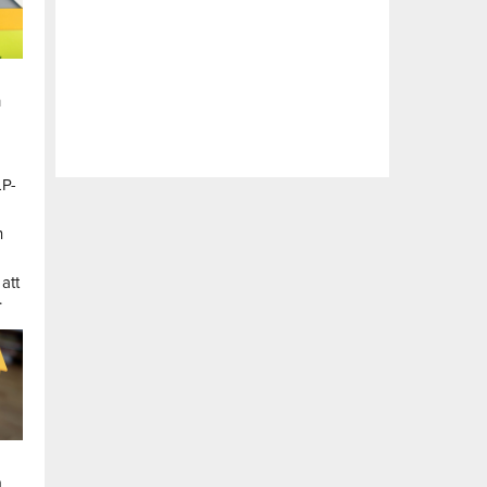
n
LP-
a
n
att
.
a