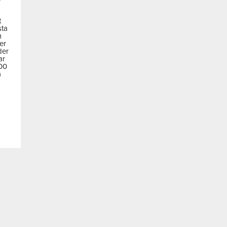
t
sta
m
der
der
ar
600
a