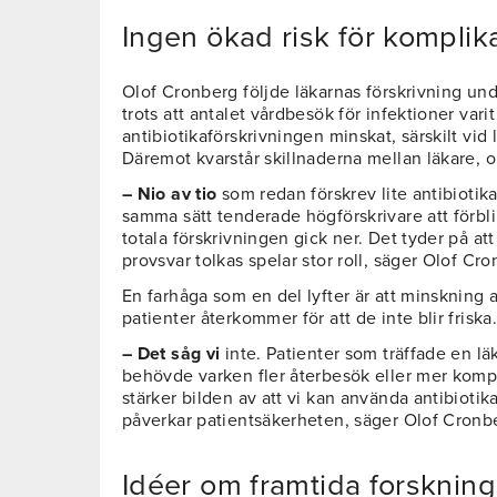
Ingen ökad risk för komplik
Olof Cronberg följde läkarnas förskrivning unde
trots att antalet vårdbesök för infektioner varit 
antibiotikaförskrivningen minskat, särskilt vid 
Däremot kvarstår skillnaderna mellan läkare, o
– Nio av tio
som redan förskrev lite antibiotika
samma sätt tenderade högförskrivare att förbli
totala förskrivningen gick ner. Det tyder på at
provsvar tolkas spelar stor roll, säger Olof Cro
En farhåga som en del lyfter är att minskning av 
patienter återkommer för att de inte blir friska
– Det såg vi
inte. Patienter som träffade en lä
behövde varken fler återbesök eller mer kompl
stärker bilden av att vi kan använda antibiotik
påverkar patientsäkerheten, säger Olof Cronb
Idéer om framtida forskning