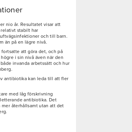
ationer
r nio år. Resultatet visar att
relativt stabilt har
luftvägsinfektioner och till barn.
m än på en lägre nivå.
 fortsatte att göra det, och på
 högre i sin nivå även när den
t både invanda arbetssätt och hur
nberg.
antibiotika kan leda till att fler
.
kare med låg förskrivning
etterande antibiotika. Det
a mer återhållsamt utan att det
erg.