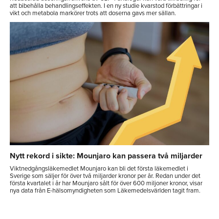
att bibehålla behandlingseffekten. I en ny studie kvarstod förbättringar i
vikt och metabola markörer trots att doserna gavs mer sällan.
Nytt rekord i sikte: Mounjaro kan passera två miljarder
Viktnedgångsläkemedlet Mounjaro kan bli det första läkemedlet i
Sverige som säljer för över två miljarder kronor per år. Redan under det
första kvartalet i år har Mounjaro sålt för över 600 miljoner kronor, visar
nya data från E-hälsomyndigheten som Läkemedelsvärlden tagit fram.