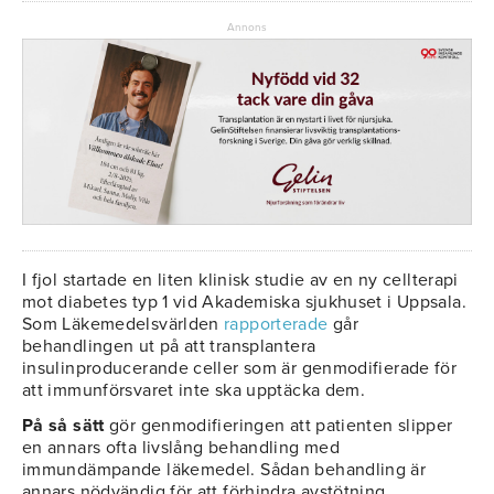
Annons
I fjol startade en liten klinisk studie av en ny cellterapi
mot diabetes typ 1 vid Akademiska sjukhuset i Uppsala.
Som Läkemedelsvärlden
rapporterade
går
behandlingen ut på att transplantera
insulinproducerande celler som är genmodifierade för
att immunförsvaret inte ska upptäcka dem.
På så sätt
gör genmodifieringen att patienten slipper
en annars ofta livslång behandling med
immundämpande läkemedel. Sådan behandling är
annars nödvändig för att förhindra avstötning.