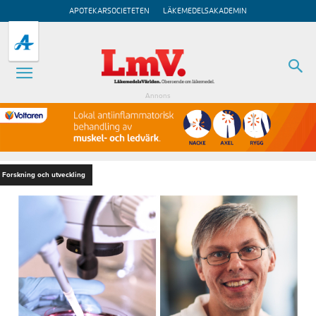
APOTEKARSOCIETETEN
LÄKEMEDELSAKADEMIN
Annons
Forskning och utveckling