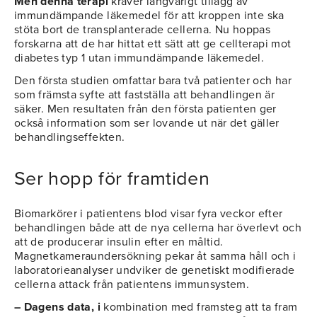
Men denna terapi
kräver långvarigt tillägg av
immundämpande läkemedel för att kroppen inte ska
stöta bort de transplanterade cellerna. Nu hoppas
forskarna att de har hittat ett sätt att ge cellterapi mot
diabetes typ 1 utan immundämpande läkemedel.
Den första studien omfattar bara två patienter och har
som främsta syfte att fastställa att behandlingen är
säker. Men resultaten från den första patienten ger
också information som ser lovande ut när det gäller
behandlingseffekten.
Ser hopp för framtiden
Biomarkörer i patientens blod visar fyra veckor efter
behandlingen både att de nya cellerna har överlevt och
att de producerar insulin efter en måltid.
Magnetkameraundersökning pekar åt samma håll och i
laboratorieanalyser undviker de genetiskt modifierade
cellerna attack från patientens immunsystem.
– Dagens data, i
kombination med framsteg att ta fram