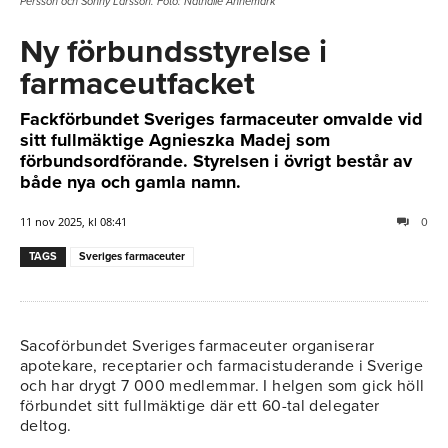
Persson och Sonny Larsson. Foto: Nathalie Ahnemark
Ny förbundsstyrelse i
farmaceutfacket
Fackförbundet Sveriges farmaceuter omvalde vid
sitt fullmäktige Agnieszka Madej som
förbundsordförande. Styrelsen i övrigt består av
både nya och gamla namn.
11 nov 2025, kl 08:41
0
TAGS
Sveriges farmaceuter
Sacoförbundet Sveriges farmaceuter organiserar
apotekare, receptarier och farmacistuderande i Sverige
och har drygt 7 000 medlemmar. I helgen som gick höll
förbundet sitt fullmäktige där ett 60-tal delegater
deltog.