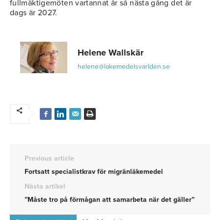
fullmäktigemöten vartannat år så nästa gång det är
dags är 2027.
Helene Wallskär
helene@lakemedelsvarlden.se
Previous article
Fortsatt specialistkrav för migränläkemedel
Nästa artikel
”Måste tro på förmågan att samarbeta när det gäller”