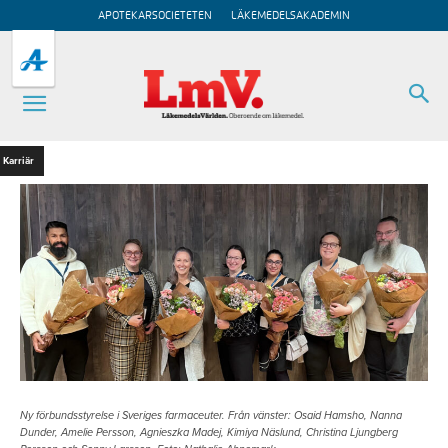
APOTEKARSOCIETETEN
LÄKEMEDELSAKADEMIN
Karriär
Ny förbundsstyrelse i Sveriges farmaceuter. Från vänster: Osaid Hamsho, Nanna
Dunder, Amelie Persson, Agnieszka Madej, Kimiya Näslund, Christina Ljungberg