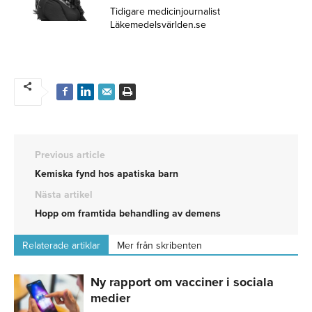
Tidigare medicinjournalist
Läkemedelsvärlden.se
Previous article
Kemiska fynd hos apatiska barn
Nästa artikel
Hopp om framtida behandling av demens
Relaterade artiklar
Mer från skribenten
Ny rapport om vacciner i sociala
medier