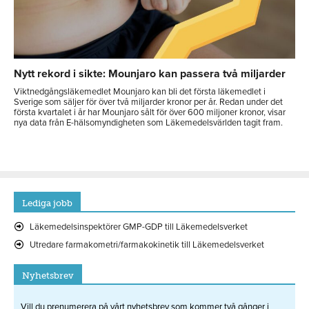
Nytt rekord i sikte: Mounjaro kan passera två miljarder
Viktnedgångsläkemedlet Mounjaro kan bli det första läkemedlet i
Sverige som säljer för över två miljarder kronor per år. Redan under det
första kvartalet i år har Mounjaro sålt för över 600 miljoner kronor, visar
nya data från E-hälsomyndigheten som Läkemedelsvärlden tagit fram.
Lediga jobb
Läkemedelsinspektörer GMP-GDP till Läkemedelsverket
Utredare farmakometri/farmakokinetik till Läkemedelsverket
Nyhetsbrev
Vill du prenumerera på vårt nyhetsbrev som kommer två gånger i