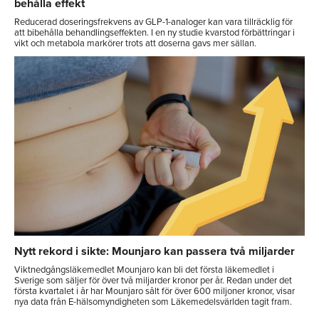
behålla effekt
Reducerad doseringsfrekvens av GLP-1-analoger kan vara tillräcklig för
att bibehålla behandlingseffekten. I en ny studie kvarstod förbättringar i
vikt och metabola markörer trots att doserna gavs mer sällan.
Nytt rekord i sikte: Mounjaro kan passera två miljarder
Viktnedgångsläkemedlet Mounjaro kan bli det första läkemedlet i
Sverige som säljer för över två miljarder kronor per år. Redan under det
första kvartalet i år har Mounjaro sålt för över 600 miljoner kronor, visar
nya data från E-hälsomyndigheten som Läkemedelsvärlden tagit fram.