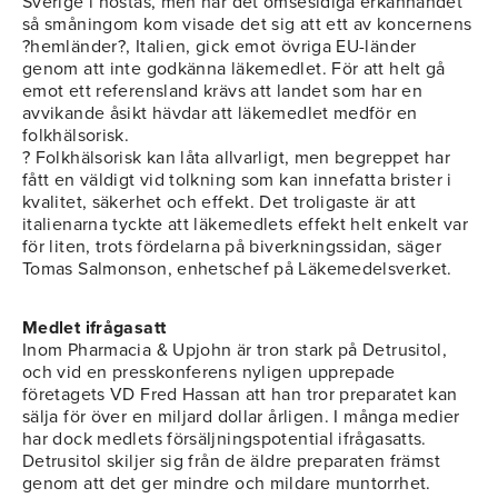
Sverige i höstas, men när det ömsesidiga erkännandet
så småningom kom visade det sig att ett av koncernens
?hemländer?, Italien, gick emot övriga EU-länder
genom att inte godkänna läkemedlet. För att helt gå
emot ett referensland krävs att landet som har en
avvikande åsikt hävdar att läkemedlet medför en
folkhälsorisk.
? Folkhälsorisk kan låta allvarligt, men begreppet har
fått en väldigt vid tolkning som kan innefatta brister i
kvalitet, säkerhet och effekt. Det troligaste är att
italienarna tyckte att läkemedlets effekt helt enkelt var
för liten, trots fördelarna på biverkningssidan, säger
Tomas Salmonson, enhetschef på Läkemedelsverket.
Medlet ifrågasatt
Inom Pharmacia & Upjohn är tron stark på Detrusitol,
och vid en presskonferens nyligen upprepade
företagets VD Fred Hassan att han tror preparatet kan
sälja för över en miljard dollar årligen. I många medier
har dock medlets försäljningspotential ifrågasatts.
Detrusitol skiljer sig från de äldre preparaten främst
genom att det ger mindre och mildare muntorrhet.