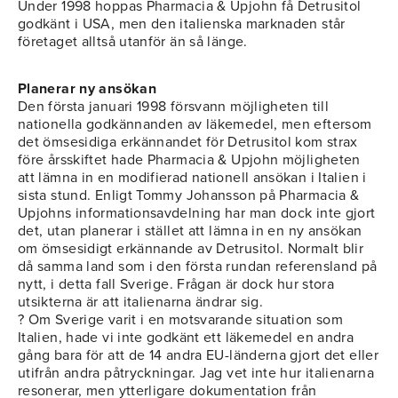
Under 1998 hoppas Pharmacia & Upjohn få Detrusitol
godkänt i USA, men den italienska marknaden står
företaget alltså utanför än så länge.
Planerar ny ansökan
Den första januari 1998 försvann möjligheten till
nationella godkännanden av läkemedel, men eftersom
det ömsesidiga erkännandet för Detrusitol kom strax
före årsskiftet hade Pharmacia & Upjohn möjligheten
att lämna in en modifierad nationell ansökan i Italien i
sista stund. Enligt Tommy Johansson på Pharmacia &
Upjohns informationsavdelning har man dock inte gjort
det, utan planerar i stället att lämna in en ny ansökan
om ömsesidigt erkännande av Detrusitol. Normalt blir
då samma land som i den första rundan referensland på
nytt, i detta fall Sverige. Frågan är dock hur stora
utsikterna är att italienarna ändrar sig.
? Om Sverige varit i en motsvarande situation som
Italien, hade vi inte godkänt ett läkemedel en andra
gång bara för att de 14 andra EU-länderna gjort det eller
utifrån andra påtryckningar. Jag vet inte hur italienarna
resonerar, men ytterligare dokumentation från