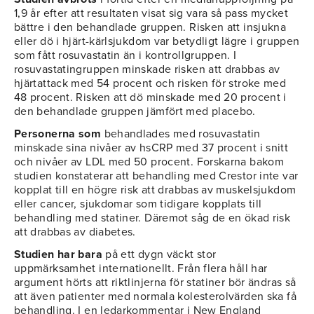
1,9 år efter att resultaten visat sig vara så pass mycket
bättre i den behandlade gruppen. Risken att insjukna
eller dö i hjärt-kärlsjukdom var betydligt lägre i gruppen
som fått rosuvastatin än i kontrollgruppen. I
rosuvastatingruppen minskade risken att drabbas av
hjärtattack med 54 procent och risken för stroke med
48 procent. Risken att dö minskade med 20 procent i
den behandlade gruppen jämfört med placebo.
Personerna som
behandlades med rosuvastatin
minskade sina nivåer av hsCRP med 37 procent i snitt
och nivåer av LDL med 50 procent. Forskarna bakom
studien konstaterar att behandling med Crestor inte var
kopplat till en högre risk att drabbas av muskelsjukdom
eller cancer, sjukdomar som tidigare kopplats till
behandling med statiner. Däremot såg de en ökad risk
att drabbas av diabetes.
Studien har bara
på ett dygn väckt stor
uppmärksamhet internationellt. Från flera håll har
argument hörts att riktlinjerna för statiner bör ändras så
att även patienter med normala kolesterolvärden ska få
behandling. I en ledarkommentar i New England