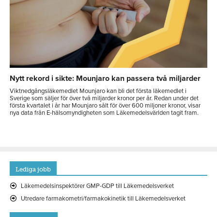
Nytt rekord i sikte: Mounjaro kan passera två miljarder
Viktnedgångsläkemedlet Mounjaro kan bli det första läkemedlet i
Sverige som säljer för över två miljarder kronor per år. Redan under det
första kvartalet i år har Mounjaro sålt för över 600 miljoner kronor, visar
nya data från E-hälsomyndigheten som Läkemedelsvärlden tagit fram.
Lediga jobb
Läkemedelsinspektörer GMP-GDP till Läkemedelsverket
Utredare farmakometri/farmakokinetik till Läkemedelsverket