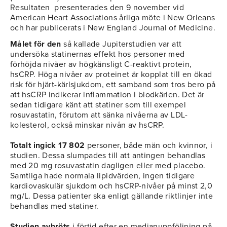
Resultaten presenterades den 9 november vid
American Heart Associations årliga möte i New Orleans
och har publicerats i New England Journal of Medicine.
Målet för den
så kallade Jupiterstudien var att
undersöka statinernas effekt hos personer med
förhöjda nivåer av högkänsligt C-reaktivt protein,
hsCRP. Höga nivåer av proteinet är kopplat till en ökad
risk för hjärt-kärlsjukdom, ett samband som tros bero på
att hsCRP indikerar inflammation i blodkärlen. Det är
sedan tidigare känt att statiner som till exempel
rosuvastatin, förutom att sänka nivåerna av LDL-
kolesterol, också minskar nivån av hsCRP.
Totalt ingick 17 802
personer, både män och kvinnor, i
studien. Dessa slumpades till att antingen behandlas
med 20 mg rosuvastatin dagligen eller med placebo.
Samtliga hade normala lipidvärden, ingen tidigare
kardiovaskulär sjukdom och hsCRP-nivåer på minst 2,0
mg/L. Dessa patienter ska enligt gällande riktlinjer inte
behandlas med statiner.
Studien avbröts
i förtid efter en medianuppföljning på