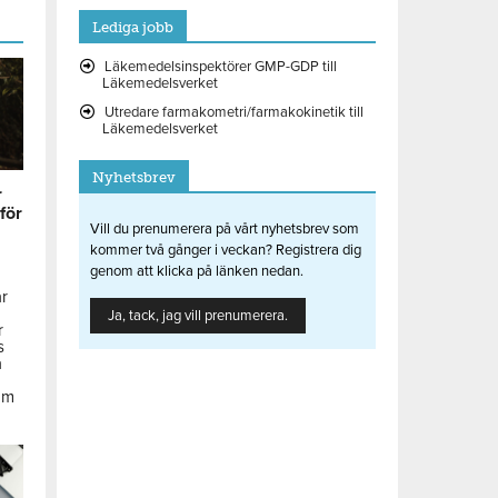
Lediga jobb
Läkemedelsinspektörer GMP-GDP till
Läkemedelsverket
Utredare farmakometri/farmakokinetik till
Läkemedelsverket
Nyhetsbrev
r
 för
Vill du prenumerera på vårt nyhetsbrev som
kommer två gånger i veckan? Registrera dig
genom att klicka på länken nedan.
ar
Ja, tack, jag vill prenumerera.
r
s
å
om