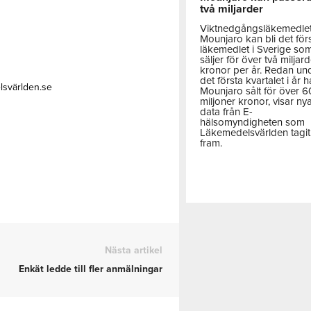
två miljarder
Viktnedgångsläkemedle
Mounjaro kan bli det för
läkemedlet i Sverige so
säljer för över två miljar
kronor per år. Redan un
det första kvartalet i år h
lsvärlden.se
Mounjaro sålt för över 
miljoner kronor, visar ny
data från E-
hälsomyndigheten som
Läkemedelsvärlden tagit
fram.
Nästa artikel
Enkät ledde till fler anmälningar