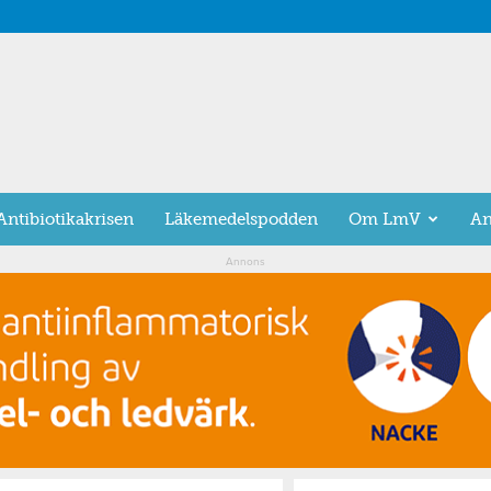
Antibiotikakrisen
Läkemedelspodden
Om LmV
An
Annons