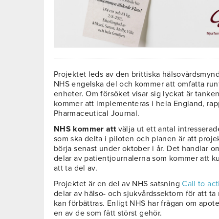
Projektet leds av den brittiska hälsovårdsmyn
NHS engelska del och kommer att omfatta run
enheter. Om försöket visar sig lyckat är tanken
kommer att implementeras i hela England, rap
Pharmaceutical Journal.
NHS kommer att
välja ut ett antal intressera
som ska delta i piloten och planen är att proje
börja senast under oktober i år. Det handlar o
delar av patientjournalerna som kommer att ku
att ta del av.
Projektet är en del av NHS satsning
Call to ac
delar av hälso- och sjukvårdssektorn för att ta
kan förbättras. Enligt NHS har frågan om apoteka
en av de som fått störst gehör.