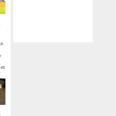
n
LP-
a
n
att
.
a