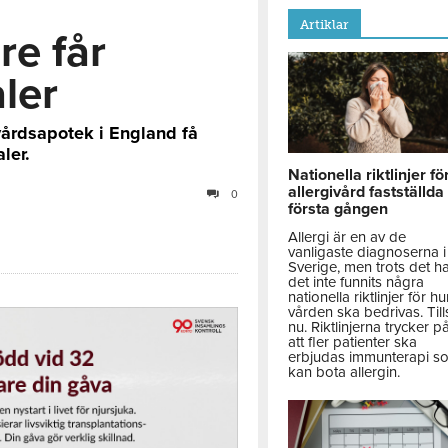
Artiklar
re får
aler
vårdsapotek i England få
ler.
Nationella riktlinjer fö
allergivård fastställda
0
första gången
Allergi är en av de
vanligaste diagnoserna i
Sverige, men trots det h
det inte funnits några
nationella riktlinjer för hu
vården ska bedrivas. Till
nu. Riktlinjerna trycker p
att fler patienter ska
erbjudas immunterapi s
kan bota allergin.