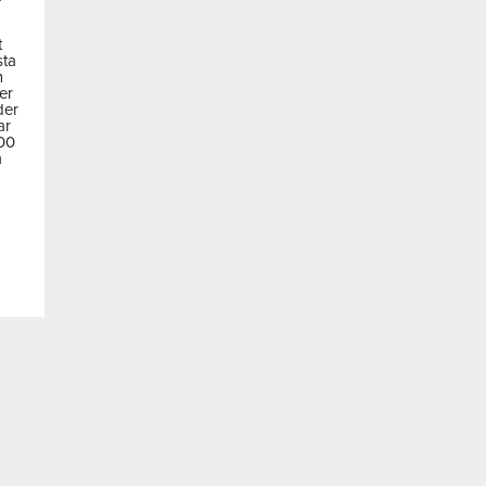
t
sta
m
der
der
ar
600
a