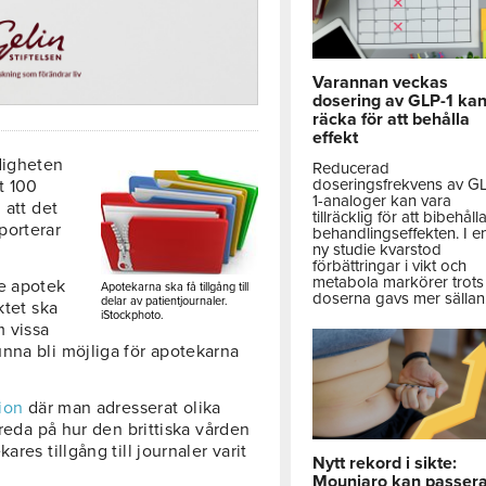
Varannan veckas
dosering av GLP-1 ka
räcka för att behålla
effekt
digheten
Reducerad
doseringsfrekvens av G
t 100
1-analoger kan vara
 att det
tillräcklig för att bibehåll
porterar
behandlingseffekten. I e
ny studie kvarstod
förbättringar i vikt och
metabola markörer trots 
de apotek
Apotekarna ska få tillgång till
doserna gavs mer sällan
delar av patientjournaler.
ktet ska
iStockphoto.
m vissa
nna bli möjliga för apotekarna
tion
där man adresserat olika
 reda på hur den brittiska vården
res tillgång till journaler varit
Nytt rekord i sikte:
Mounjaro kan passer