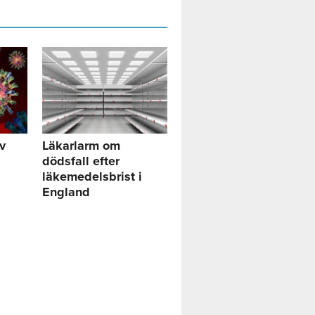
av
Läkarlarm om
dödsfall efter
läkemedelsbrist i
England