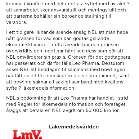
komma i konflikt med det centrala syftet med avtalet ?
att samarbetet sker ansvarsfullt och meningsfullt och
att parterna behåller sin beroende ställning till
varandra.
I ett tidigare liknande ärende ansåg NBL att man hade
nått gränsen för vad som kan godtas gällande
ekonomiskt värde. I detta ärende har den gränsen
överskridits och inget har hänt sen dess som gör att
NBL omvärderar sin praxis. Gränsen för det godtagbara
har passerats och därför fälls Leo Pharma. Dessutom
anser NBL att middagen tillsammans med bowlingen
har fått en alltför framskjuten plats i programmet, samt
att bowling saknar all sakligt samband med kvällens
syfte ? läkemedelsinformation.
NBL:s bedömning är att Leo Pharma har handlat i strid
med Regler för läkemedelsinformation och företaget
åläggs att betala en NBL-avgift om 50 000 kronor.
Läkemedelsvärlden