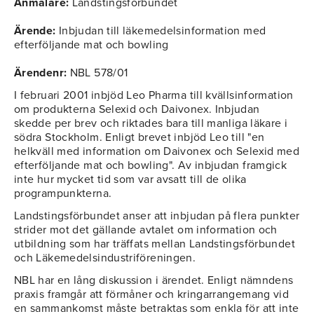
Anmälare:
Landstingsförbundet
Ärende:
Inbjudan till läkemedelsinformation med
efterföljande mat och bowling
Ärendenr:
NBL 578/01
I februari 2001 inbjöd Leo Pharma till kvällsinformation
om produkterna Selexid och Daivonex. Inbjudan
skedde per brev och riktades bara till manliga läkare i
södra Stockholm. Enligt brevet inbjöd Leo till "en
helkväll med information om Daivonex och Selexid med
efterföljande mat och bowling". Av inbjudan framgick
inte hur mycket tid som var avsatt till de olika
programpunkterna.
Landstingsförbundet anser att inbjudan på flera punkter
strider mot det gällande avtalet om information och
utbildning som har träffats mellan Landstingsförbundet
och Läkemedelsindustriföreningen.
NBL har en lång diskussion i ärendet. Enligt nämndens
praxis framgår att förmåner och kringarrangemang vid
en sammankomst måste betraktas som enkla för att inte