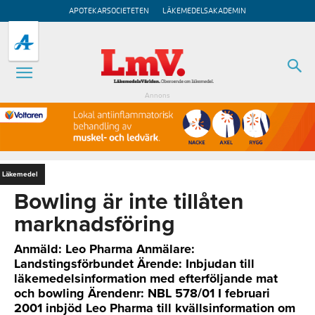
APOTEKARSOCIETETEN
LÄKEMEDELSAKADEMIN
Annons
Läkemedel
Bowling är inte tillåten
marknadsföring
Anmäld: Leo Pharma Anmälare:
Landstingsförbundet Ärende: Inbjudan till
läkemedelsinformation med efterföljande mat
och bowling Ärendenr: NBL 578/01 I februari
2001 inbjöd Leo Pharma till kvällsinformation om