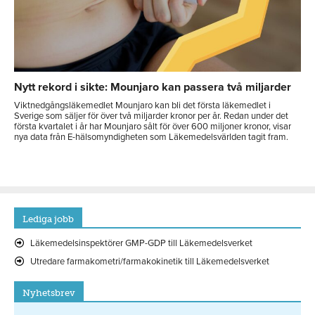
Nytt rekord i sikte: Mounjaro kan passera två miljarder
Viktnedgångsläkemedlet Mounjaro kan bli det första läkemedlet i
Sverige som säljer för över två miljarder kronor per år. Redan under det
första kvartalet i år har Mounjaro sålt för över 600 miljoner kronor, visar
nya data från E-hälsomyndigheten som Läkemedelsvärlden tagit fram.
Lediga jobb
Läkemedelsinspektörer GMP-GDP till Läkemedelsverket
Utredare farmakometri/farmakokinetik till Läkemedelsverket
Nyhetsbrev