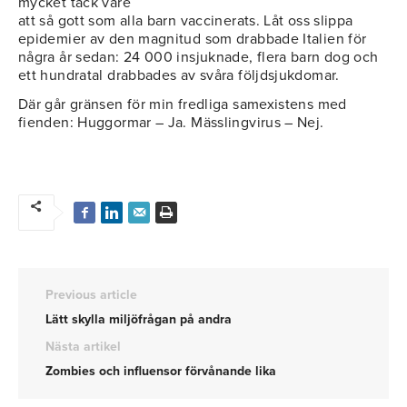
mycket tack vare
att så gott som alla barn vaccinerats. Låt oss slippa
epidemier av den magnitud som drabbade Italien för
några år sedan: 24 000 insjuknade, flera barn dog och
ett hundratal drabbades av svåra följdsjukdomar.
Där går gränsen för min fredliga samexistens med
fienden: Huggormar – Ja. Mässlingvirus – Nej.
Previous article
Lätt skylla miljöfrågan på andra
Nästa artikel
Zombies och influensor förvånande lika