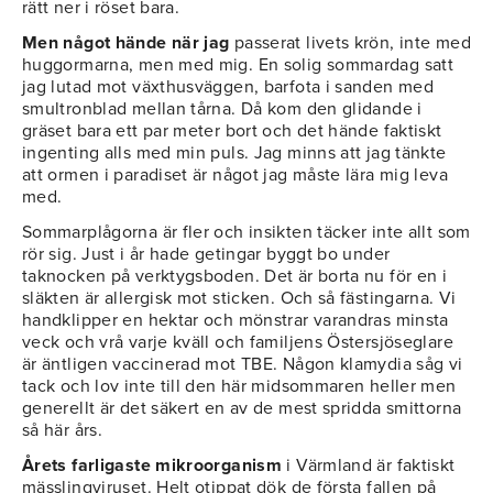
rätt ner i röset bara.
Men något hände när jag
passerat livets krön, inte med
huggormarna, men med mig. En solig sommardag satt
jag lutad mot växthusväggen, barfota i sanden med
smultronblad mellan tårna. Då kom den glidande i
gräset bara ett par meter bort och det hände faktiskt
ingenting alls med min puls. Jag minns att jag tänkte
att ormen i paradiset är något jag måste lära mig leva
med.
Sommarplågorna är fler och insikten täcker inte allt som
rör sig. Just i år hade getingar byggt bo under
taknocken på verktygsboden. Det är borta nu för en i
släkten är allergisk mot sticken. Och så fästingarna. Vi
handklipper en hektar och mönstrar varandras minsta
veck och vrå varje kväll och familjens Östersjöseglare
är äntligen vaccinerad mot TBE. Någon klamydia såg vi
tack och lov inte till den här midsommaren heller men
generellt är det säkert en av de mest spridda smittorna
så här års.
Årets farligaste mikroorganism
i Värmland är faktiskt
mässlingviruset. Helt otippat dök de första fallen på