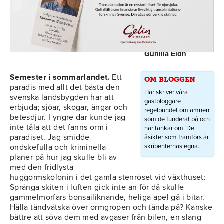
Gunilla Eldh
Semester i sommarlandet.
Ett
OM BLOGGEN
paradis med allt det bästa den
Här skriver våra
svenska landsbygden har att
gästbloggare
erbjuda; sjöar, skogar, ängar och
regelbundet om ämnen
betesdjur. I yngre dar kunde jag
som de funderat på och
inte tåla att det fanns orm i
har tankar om. De
paradiset. Jag smidde
åsikter som framförs är
ondskefulla och kriminella
skribenternas egna.
planer på hur jag skulle bli av
med den fridlysta
huggormskolonin i det gamla stenröset vid växthuset:
Spränga skiten i luften gick inte an för då skulle
gammelmorfars bonsailiknande, heliga apel gå i bitar.
Hälla tändvätska över ormgropen och tända på? Kanske
bättre att söva dem med avgaser från bilen, en slang