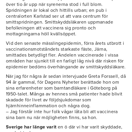
över tio år upp när syrenerna stod i full blom.
Spridningen är lokal och hittills urban; en pub i
centralorten Karlstad ser ut att vara centrum för
smittspridningen. Smittskyddsläkaren uppmanade
befolkningen att vaccinera sig pronto och
mottagningarna höll kvällsöppet.
Vid den senaste mässlingepidemin, förra årets utbrott i
vaccinationsmotståndets starkaste fäste, Järna,
smittades betydligt fler. Andelen vaccinerade i vissa
områden har sjunkit till en farligt låg nivå där risken för
epidemier bedöms överhängande av smittskyddsläkare.
När jag för några år sedan intervjuade Greta Forssell, då
94 år gammal, för Dagens Nyheter berättade hon om
sina erfarenheter som barntandläkare i Göteborg på
1950-talet. Många av hennes små patienter hade blivit
skadade för livet av följdsjukdomar som
hjärnhinneinflammation och några dog.
– Jag förstår inte hur folk vågar låta bli att vaccinera
sina barn nu när möjligheten finns, sa hon.
Sverige har länge varit
en ö där vi har varit skyddade,