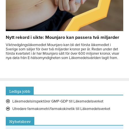
Nytt rekord i sikte: Mounjaro kan passera två miljarder
Viktnedgångsläkemedlet Mounjaro kan bli det första läkemedlet i
Sverige som säljer för över två miljarder kronor per år. Redan under det
första kvartalet i år har Mounjaro sålt för över 600 miljoner kronor, visar
nya data från E-hälsomyndigheten som Läkemedelsvärlden tagit fram.
Lediga jobb
Läkemedelsinspektörer GMP-GDP till Läkemedelsverket
Utredare farmakometri/farmakokinetik till Läkemedelsverket
Nyhetsbrev