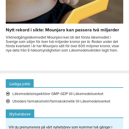
Nytt rekord i sikte: Mounjaro kan passera två miljarder
Viktnedgångsläkemedlet Mounjaro kan bli det första läkemedlet i
Sverige som säljer för över två miljarder kronor per år. Redan under det
första kvartalet i år har Mounjaro sålt för över 600 miljoner kronor, visar
nya data från E-hälsomyndigheten som Läkemedelsvärlden tagit fram.
Lediga jobb
Läkemedelsinspektörer GMP-GDP till Läkemedelsverket
Utredare farmakometri/farmakokinetik till Läkemedelsverket
Nyhetsbrev
Vill du prenumerera på vårt nyhetsbrev som kommer två gånger i