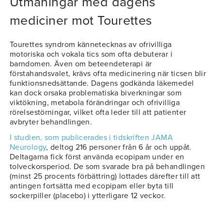
Utmaningar med dagens
mediciner mot Tourettes
Tourettes syndrom kännetecknas av ofrivilliga
motoriska och vokala tics som ofta debuterar i
barndomen. Även om beteendeterapi är
förstahandsvalet, krävs ofta medicinering när ticsen blir
funktionsnedsättande. Dagens godkända läkemedel
kan dock orsaka problematiska biverkningar som
viktökning, metabola förändringar och ofrivilliga
rörelsestörningar, vilket ofta leder till att patienter
avbryter behandlingen.
I studien, som publicerades i tidskriften JAMA
Neurology
, deltog 216 personer från 6 år och uppåt.
Deltagarna fick först använda ecopipam under en
tolveckorsperiod. De som svarade bra på behandlingen
(minst 25 procents förbättring) lottades därefter till att
antingen fortsätta med ecopipam eller byta till
sockerpiller (placebo) i ytterligare 12 veckor.