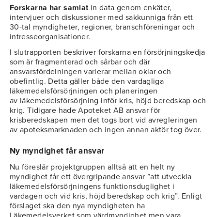
Forskarna har samlat
in data genom enkäter,
intervjuer och diskussioner med sakkunniga från ett
30-tal myndigheter, regioner, branschföreningar och
intresseorganisationer.
I slutrapporten beskriver forskarna en försörjningskedja
som är fragmenterad och sårbar och där
ansvarsfördelningen varierar mellan oklar och
obefintlig. Detta gäller både den vardagliga
läkemedelsförsörjningen och planeringen
av läkemedelsförsörjning inför kris, höjd beredskap och
krig. Tidigare hade Apoteket AB ansvar för
krisberedskapen men det togs bort vid avregleringen
av apoteksmarknaden och ingen annan aktör tog över.
Ny myndighet får ansvar
Nu föreslår projektgruppen alltså att en helt ny
myndighet får ett övergripande ansvar ”att utveckla
läkemedelsförsörjningens funktionsduglighet i
vardagen och vid kris, höjd beredskap och krig”. Enligt
förslaget ska den nya myndigheten ha
Läkemedelsverket som värdmyndighet men vara