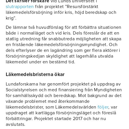
Det skriver forskare
vid Lunds universitet i
slutrapporten
från projektet ”Resursförstärkt
läkemedelsförsörjning inför kris, höjd beredskap och
krig”.
De lämnar två huvudförslag för att förbättra situationen
både i normalläget och vid kris. Dels föreslår de att en
statlig utredning får snabbutreda möjligheten att skapa
en fristående läkemedelsförsörjningsmyndighet. Och
dels efterlyser de en lagändring som ger flera aktörer i
försörjningskedjan skyldighet att lagerhålla utvalda
läkemedel under en bestämd tid.
Läkemedelsbristerna ökar
Lundaforskarna har genomfört projektet på uppdrag av
Socialstyrelsen och med finansiering från Myndigheten
för samhällsskydd och beredskap. Mot bakgrund av det
växande problemet med återkommande
läkemedelsbrister, som Läkemedelsvärlden
följer
, var
uppdraget att kartlägga försörjningsläget och föreslå
förbättringar. Projektet startade 2017 och har nu
avslutats.