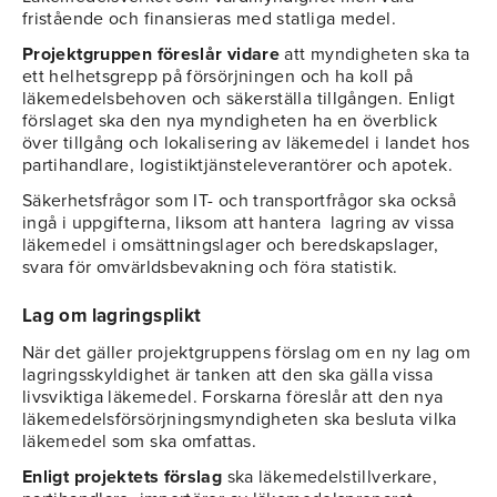
fristående och finansieras med statliga medel.
Projektgruppen föreslår vidare
att myndigheten ska ta
ett helhetsgrepp på försörjningen och ha koll på
läkemedelsbehoven och säkerställa tillgången. Enligt
förslaget ska den nya myndigheten ha en överblick
över tillgång och lokalisering av läkemedel i landet hos
partihandlare, logistiktjänsteleverantörer och apotek.
Säkerhetsfrågor som IT- och transportfrågor ska också
ingå i uppgifterna, liksom att hantera lagring av vissa
läkemedel i omsättningslager och beredskapslager,
svara för omvärldsbevakning och föra statistik.
Lag om lagringsplikt
När det gäller projektgruppens förslag om en ny lag om
lagringsskyldighet är tanken att den ska gälla vissa
livsviktiga läkemedel. Forskarna föreslår att den nya
läkemedelsförsörjningsmyndigheten ska besluta vilka
läkemedel som ska omfattas.
Enligt projektets förslag
ska läkemedelstillverkare,