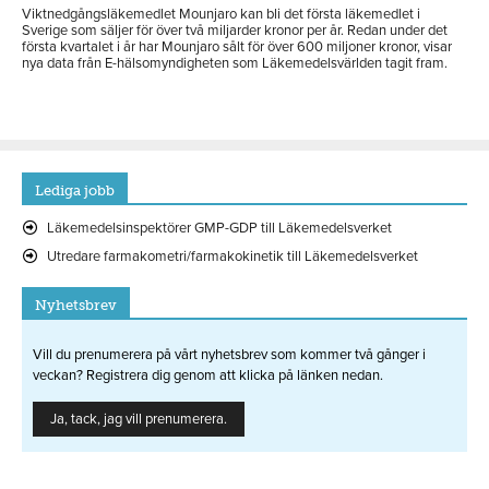
Viktnedgångsläkemedlet Mounjaro kan bli det första läkemedlet i
Sverige som säljer för över två miljarder kronor per år. Redan under det
första kvartalet i år har Mounjaro sålt för över 600 miljoner kronor, visar
nya data från E-hälsomyndigheten som Läkemedelsvärlden tagit fram.
Lediga jobb
Läkemedelsinspektörer GMP-GDP till Läkemedelsverket
Utredare farmakometri/farmakokinetik till Läkemedelsverket
Nyhetsbrev
Vill du prenumerera på vårt nyhetsbrev som kommer två gånger i
veckan? Registrera dig genom att klicka på länken nedan.
Ja, tack, jag vill prenumerera.