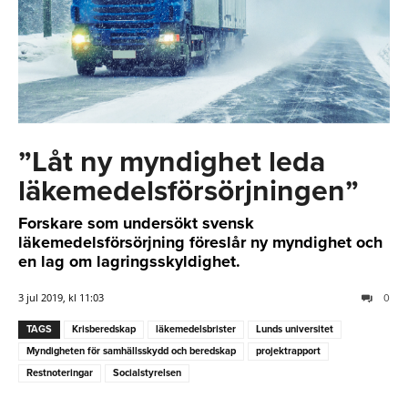
”Låt ny myndighet leda
läkemedelsförsörjningen”
Forskare som undersökt svensk
läkemedelsförsörjning föreslår ny myndighet och
en lag om lagringsskyldighet.
3 jul 2019, kl 11:03
0
TAGS
Krisberedskap
läkemedelsbrister
Lunds universitet
Myndigheten för samhällsskydd och beredskap
projektrapport
Restnoteringar
Socialstyrelsen