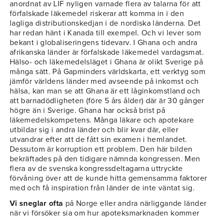
anordnat av LIF nyligen varnade flera av talarna för att
förfalskade läkemedel riskerar att komma in i den
lagliga distributionskedjan i de nordiska länderna. Det
har redan hänt i Kanada till exempel. Och vi lever som
bekant i globaliseringens tidevarv. I Ghana och andra
afrikanska länder är förfalskade läkemedel vardagsmat.
Hälso- och läkemedelsläget i Ghana är olikt Sverige på
många sätt. På Gapminders världskarta, ett verktyg som
jämför världens länder med avseende på inkomst och
hälsa, kan man se att Ghana är ett låginkomstland och
att barnadödligheten (före 5 års ålder) där är 30 gånger
högre än i Sverige. Ghana har också brist på
läkemedelskompetens. Många läkare och apotekare
utbildar sig i andra länder och blir kvar där, eller
utvandrar efter att de fått sin examen i hemlandet.
Dessutom är korruption ett problem. Den här bilden
bekräftades på den tidigare nämnda kongressen. Men
flera av de svenska kongressdeltagarna uttryckte
förvåning över att de kunde hitta gemensamma faktorer
med och få inspiration från länder de inte väntat sig.
Vi sneglar ofta
på Norge eller andra närliggande länder
när vi försöker sia om hur apoteksmarknaden kommer