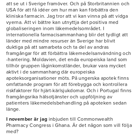
att se ut i Sverige framöver. Och på Storbritannien och
USA för att få idéer om hur man kan förbättra den
kliniska farmacin. Jag tror att vi kan vinna på att vidga
vyerna. Att vi bättre kan utnyttja det positiva med
globaliseringen inom läkemedelsområdet. I
internationella farmacisammanhang blir det tydligt att
länder med mindre resurser än Sverige har blivit
duktiga på att samarbeta och ta del av andras
framgångar för att förbättra läkemedelsanvändning och
-hantering. Moldavien, det enda europeiska land som
tillhör gruppen låginkomstländer, brukar vara mycket
aktivt i de sammanhang där europeiska
apoteksorganisationer möts. På ungerska apotek finns
omfattande program för att förebygga och kontrollera
riskfaktorer för hjärt-kärlsjukdomar. Och i Portugal finns
framgångsrika hälsotjänster och uppföljning av
patienters läkemedelsbehandling på apoteken sedan
länge.
I november är jag
inbjuden till Commonwealth
Pharmacy Congress i Ghana. Är det någon som vill följa
med?