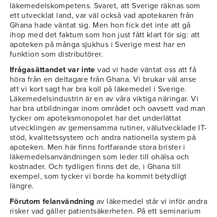
läkemedelskompetens. Svaret, att Sverige räknas som
ett utvecklat land, var väl också vad apotekaren från
Ghana hade väntat sig. Men hon fick det inte att gå
ihop med det faktum som hon just fått klart för sig: att
apoteken på många sjukhus i Sverige mest har en
funktion som distributörer.
Ifrågasättandet var inte
vad vi hade väntat oss att få
höra från en deltagare från Ghana. Vi brukar väl anse
att vi kort sagt har bra koll på läkemedel i Sverige.
Läkemedelsindustrin är en av våra viktiga näringar. Vi
har bra utbildningar inom området och oavsett vad man
tycker om apoteksmonopolet har det underlättat
utvecklingen av gemensamma rutiner, välutvecklade IT-
stöd, kvalitetssystem och andra nationella system på
apoteken. Men här finns fortfarande stora brister i
läkemedelsanvändningen som leder till ohälsa och
kostnader. Och tydligen finns det de, i Ghana till
exempel, som tycker vi borde ha kommit betydligt
längre.
Förutom felanvändning
av läkemedel står vi inför andra
risker vad gäller patientsäkerheten. På ett seminarium