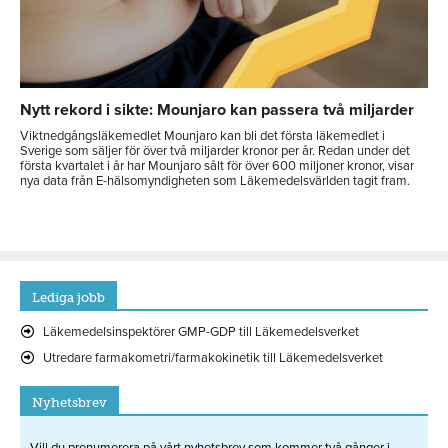
Nytt rekord i sikte: Mounjaro kan passera två miljarder
Viktnedgångsläkemedlet Mounjaro kan bli det första läkemedlet i
Sverige som säljer för över två miljarder kronor per år. Redan under det
första kvartalet i år har Mounjaro sålt för över 600 miljoner kronor, visar
nya data från E-hälsomyndigheten som Läkemedelsvärlden tagit fram.
Lediga jobb
Läkemedelsinspektörer GMP-GDP till Läkemedelsverket
Utredare farmakometri/farmakokinetik till Läkemedelsverket
Nyhetsbrev
Vill du prenumerera på vårt nyhetsbrev som kommer två gånger i