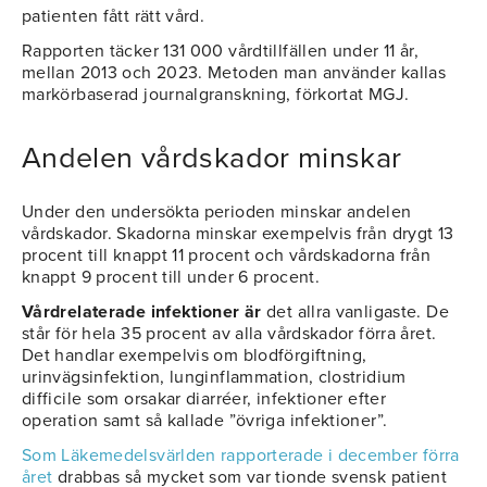
patienten fått rätt vård.
Rapporten täcker 131 000 vårdtillfällen under 11 år,
mellan 2013 och 2023. Metoden man använder kallas
markörbaserad journalgranskning, förkortat MGJ.
Andelen vårdskador minskar
Under den undersökta perioden minskar andelen
vårdskador. Skadorna minskar exempelvis från drygt 13
procent till knappt 11 procent och vårdskadorna från
knappt 9 procent till under 6 procent.
Vårdrelaterade infektioner är
det allra vanligaste. De
står för hela 35 procent av alla vårdskador förra året.
Det handlar exempelvis om blodförgiftning,
urinvägsinfektion, lunginflammation, clostridium
difficile som orsakar diarréer, infektioner efter
operation samt så kallade ”övriga infektioner”.
Som Läkemedelsvärlden rapporterade i december förra
året
drabbas så mycket som var tionde svensk patient