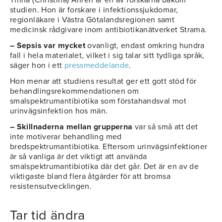
Tinna (Christina) Åhrén är en av forskarna bakom
studien. Hon är forskare i infektionssjukdomar,
regionläkare i Västra Götalandsregionen samt
medicinsk rådgivare inom antibiotikanätverket Strama.
– Sepsis var mycket
ovanligt, endast omkring hundra
fall i hela materialet, vilket i sig talar sitt tydliga språk,
säger hon i ett
pressmeddelande
.
Hon menar att studiens resultat ger ett gott stöd för
behandlingsrekommendationen om
smalspektrumantibiotika som förstahandsval mot
urinvägsinfektion hos män.
– Skillnaderna mellan grupperna
var så små att det
inte motiverar behandling med
bredspektrumantibiotika. Eftersom urinvägsinfektioner
är så vanliga är det viktigt att använda
smalspektrumantibiotika där det går. Det är en av de
viktigaste bland flera åtgärder för att bromsa
resistensutvecklingen.
Tar tid ändra