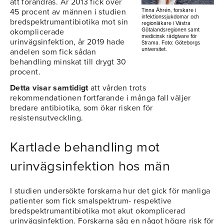
att förändras. År 2013 fick över
Tinna Åhrén, forskare i
45 procent av männen i studien
infektionssjukdomar och
bredspektrumantibiotika mot sin
regionläkare i Västra
Götalandsregionen samt
okomplicerade
medicinsk rådgivare för
urinvägsinfektion, år 2019 hade
Strama. Foto: Göteborgs
universitet.
andelen som fick sådan
behandling minskat till drygt 30
procent.
Detta visar samtidigt
att vården trots
rekommendationen fortfarande i många fall väljer
bredare antibiotika, som ökar risken för
resistensutveckling.
Kartlade behandling mot
urinvägsinfektion hos män
I studien undersökte forskarna hur det gick för manliga
patienter som fick smalspektrum- respektive
bredspektrumantibiotika mot akut okomplicerad
urinvägsinfektion. Forskarna såg en något högre risk för