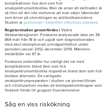
komplikationer hos dem som fick
smalspektrumantibiotika. Men de anser att skillnaden är
så liten att det inte motiverar att man väljer läkemedel
som driver på utvecklingen av antibiotikaresistens.
Studien är
publicerad i tidskriften Infectious diseases
.
Registerstudien genomfördes i
Västra
Götalandsregionen. Forskarna analyserade data om 38
864 män från 18 år och uppåt som diagnostiserades
med akut okomplicerad urinvägsinfektion under
perioden januari 2012–december 2019. Männens
medelålder var 67 år.
Forskarna undersökte hur vanligt det var med
komplikationer bland dem som fick
smalspektrumantibiotika respektive bland dem som fick
bredare alternativ. De vanligaste
smalspektrumpreparaten i studien var pivmecillinam
och nitrofurantoin medan de bredspektrumterapier som
förekom hörde till gruppen fluorokinoloner.
Såg en viss riskökning