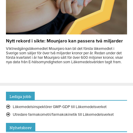
Nytt rekord i sikte: Mounjaro kan passera två miljarder
Viktnedgångsläkemedlet Mounjaro kan bli det första läkemedlet i
Sverige som säljer för över två miljarder kronor per år. Redan under det
första kvartalet i år har Mounjaro sålt för över 600 miljoner kronor, visar
nya data från E-hälsomyndigheten som Läkemedelsvärlden tagit fram.
Lediga jobb
Läkemedelsinspektörer GMP-GDP till Läkemedelsverket
Utredare farmakometri/farmakokinetik till Läkemedelsverket
Nyhetsbrev