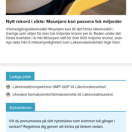
Nytt rekord i sikte: Mounjaro kan passera två miljarder
Viktnedgångsläkemedlet Mounjaro kan bli det första läkemedlet i
Sverige som säljer för över två miljarder kronor per år. Redan under det
första kvartalet i år har Mounjaro sålt för över 600 miljoner kronor, visar
nya data från E-hälsomyndigheten som Läkemedelsvärlden tagit fram.
Lediga jobb
Läkemedelsinspektörer GMP-GDP till Läkemedelsverket
Utredare farmakometri/farmakokinetik till Läkemedelsverket
Nyhetsbrev
Vill du prenumerera på vårt nyhetsbrev som kommer två gånger i
veckan? Registrera dig genom att klicka på länken nedan.