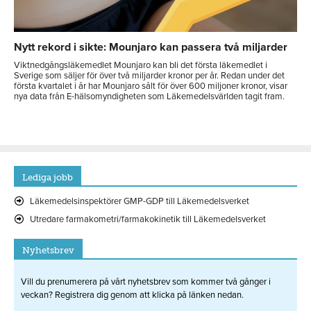
Nytt rekord i sikte: Mounjaro kan passera två miljarder
Viktnedgångsläkemedlet Mounjaro kan bli det första läkemedlet i
Sverige som säljer för över två miljarder kronor per år. Redan under det
första kvartalet i år har Mounjaro sålt för över 600 miljoner kronor, visar
nya data från E-hälsomyndigheten som Läkemedelsvärlden tagit fram.
Lediga jobb
Läkemedelsinspektörer GMP-GDP till Läkemedelsverket
Utredare farmakometri/farmakokinetik till Läkemedelsverket
Nyhetsbrev
Vill du prenumerera på vårt nyhetsbrev som kommer två gånger i
veckan? Registrera dig genom att klicka på länken nedan.