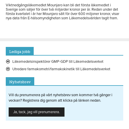
Viktnedgångsläkemedlet Mounjaro kan bli det första läkemedlet i
Sverige som säljer för över två miljarder kronor per år. Redan under det
första kvartalet i år har Mounjaro sålt för över 600 miljoner kronor, visar
nya data från E-hälsomyndigheten som Läkemedelsvärlden tagit fram.
Lediga jobb
Läkemedelsinspektörer GMP-GDP till Läkemedelsverket
Utredare farmakometri/farmakokinetik till Läkemedelsverket
Nyhetsbrev
Vill du prenumerera på vårt nyhetsbrev som kommer två gånger i
veckan? Registrera dig genom att klicka på länken nedan.
Ja, tack, jag vill prenumerera.