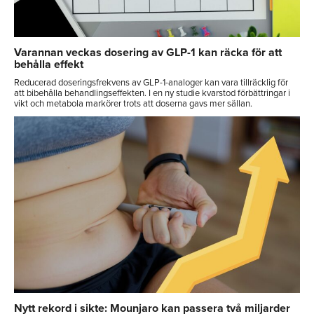
Varannan veckas dosering av GLP-1 kan räcka för att
behålla effekt
Reducerad doseringsfrekvens av GLP-1-analoger kan vara tillräcklig för
att bibehålla behandlingseffekten. I en ny studie kvarstod förbättringar i
vikt och metabola markörer trots att doserna gavs mer sällan.
Nytt rekord i sikte: Mounjaro kan passera två miljarder