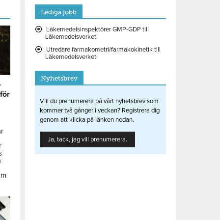
Lediga jobb
Läkemedelsinspektörer GMP-GDP till
Läkemedelsverket
Utredare farmakometri/farmakokinetik till
Läkemedelsverket
Nyhetsbrev
r
 för
Vill du prenumerera på vårt nyhetsbrev som
kommer två gånger i veckan? Registrera dig
genom att klicka på länken nedan.
ar
Ja, tack, jag vill prenumerera.
r
s
å
om