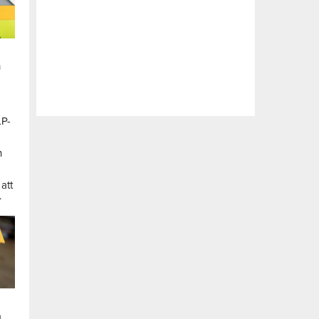
n
LP-
a
n
att
.
a