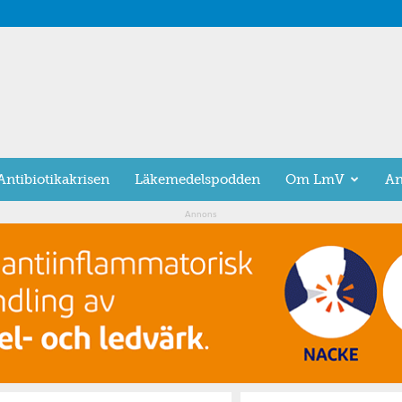
Antibiotikakrisen
Läkemedelspodden
Om LmV
An
Annons