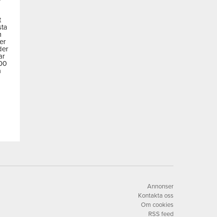
t
sta
m
der
der
ar
600
a
Annonser
Kontakta oss
Om cookies
RSS feed