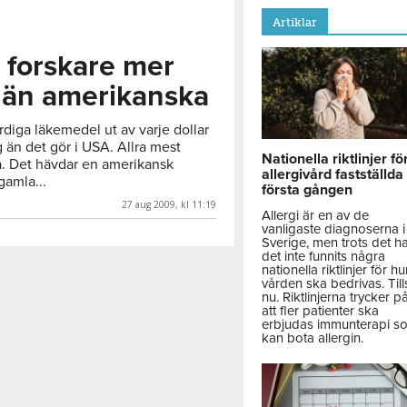
Artiklar
 forskare mer
 än amerikanska
rdiga läkemedel ut av varje dollar
 än det gör i USA. Allra mest
Nationella riktlinjer fö
a. Det hävdar en amerikansk
allergivård fastställda
gamla...
första gången
27 aug 2009, kl 11:19
Allergi är en av de
vanligaste diagnoserna i
Sverige, men trots det h
det inte funnits några
nationella riktlinjer för hu
vården ska bedrivas. Till
nu. Riktlinjerna trycker p
att fler patienter ska
erbjudas immunterapi s
kan bota allergin.