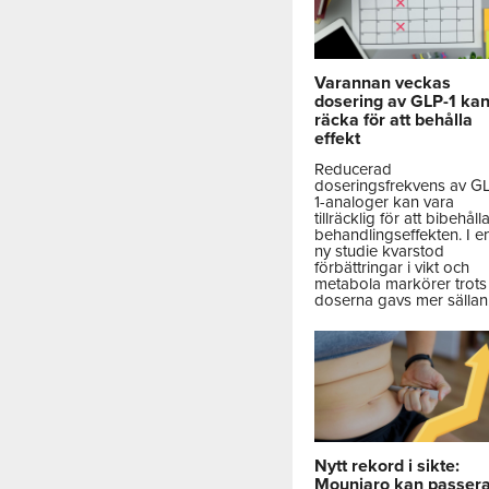
Varannan veckas
dosering av GLP-1 ka
räcka för att behålla
effekt
Reducerad
doseringsfrekvens av G
1-analoger kan vara
tillräcklig för att bibehåll
behandlingseffekten. I e
ny studie kvarstod
förbättringar i vikt och
metabola markörer trots 
doserna gavs mer sällan
Nytt rekord i sikte:
Mounjaro kan passer