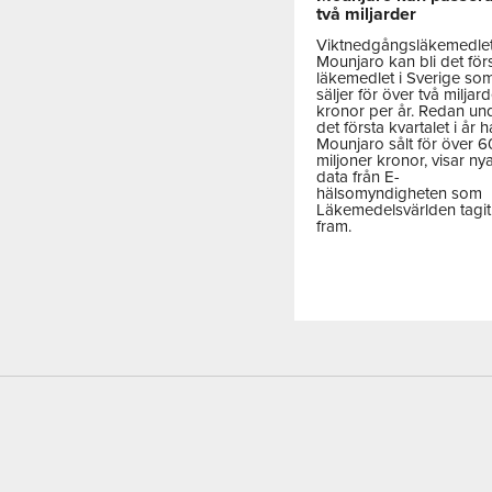
två miljarder
Viktnedgångsläkemedle
Mounjaro kan bli det för
läkemedlet i Sverige so
säljer för över två miljar
kronor per år. Redan un
det första kvartalet i år h
Mounjaro sålt för över 
miljoner kronor, visar ny
data från E-
hälsomyndigheten som
Läkemedelsvärlden tagit
fram.