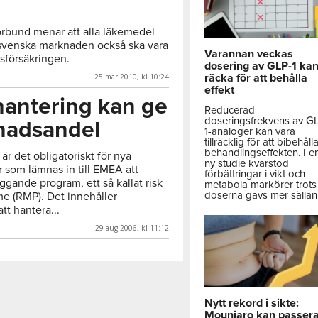
örbund menar att alla läkemedel
venska marknaden också ska vara
Varannan veckas
sförsäkringen.
dosering av GLP-1 ka
räcka för att behålla
25 mar 2010, kl 10:24
effekt
khantering kan ge
Reducerad
doseringsfrekvens av G
nadsandel
1-analoger kan vara
tillräcklig för att bibehåll
behandlingseffekten. I e
 det obligatoriskt för nya
ny studie kvarstod
som lämnas in till EMEA att
förbättringar i vikt och
ggande program, ett så kallat risk
metabola markörer trots 
doserna gavs mer sällan
 (RMP). Det innehåller
tt hantera...
29 aug 2006, kl 11:12
Nytt rekord i sikte:
Mounjaro kan passer