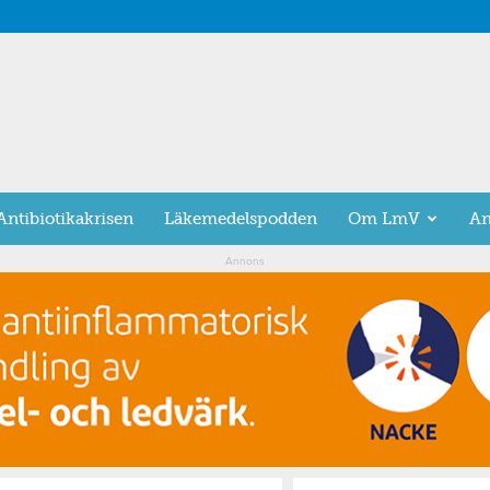
Antibiotikakrisen
Läkemedelspodden
Om LmV
An
Annons