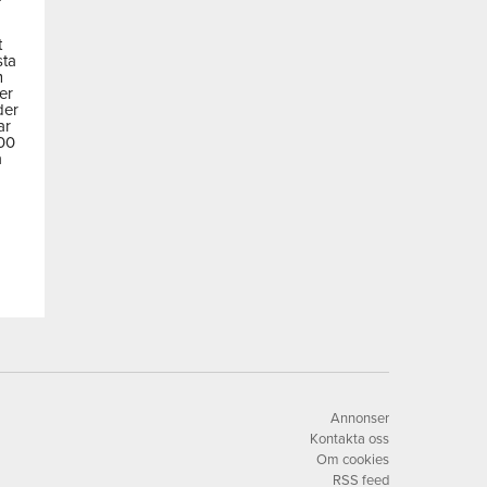
t
sta
m
der
der
ar
600
a
Annonser
Kontakta oss
Om cookies
RSS feed