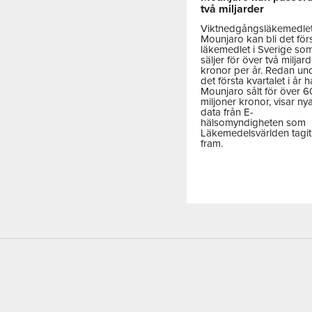
två miljarder
Viktnedgångsläkemedle
Mounjaro kan bli det för
läkemedlet i Sverige so
säljer för över två miljar
kronor per år. Redan un
det första kvartalet i år h
Mounjaro sålt för över 
miljoner kronor, visar ny
data från E-
hälsomyndigheten som
Läkemedelsvärlden tagit
fram.