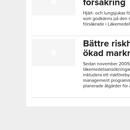
försäkring
Hjärt- och lungsjukas f
som godkänns på den s
försäkrade i Läkemedel
Bättre ris
ökad mark
Sedan november 2005 är
läkemedelsansökningar 
inkludera ett riskföreby
management programme
planerade åtgärder för a