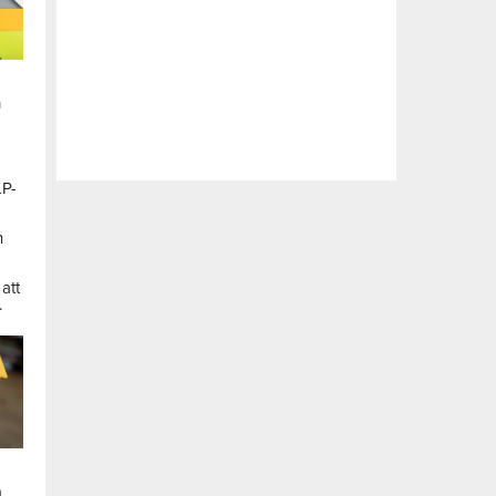
n
LP-
a
n
att
.
a