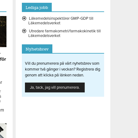
Lediga jobb
Läkemedelsinspektörer GMP-GDP till
Läkemedelsverket
Utredare farmakometri/farmakokinetik till
Läkemedelsverket
Nyhetsbrev
r
 för
Vill du prenumerera på vårt nyhetsbrev som
kommer två gånger i veckan? Registrera dig
genom att klicka på länken nedan.
ar
Ja, tack, jag vill prenumerera.
r
s
å
om