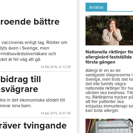
Artiklar
troende bättre
vaccineras enligt lag. Röster om
öjts även i Sverige, men
Nationella riktlinjer fö
rnhälsovårdsöverläkare och
allergivård fastställda
et är fel väg att gå.
första gången
24 feb 2016, kl 12:39
Allergi är en av de
vanligaste diagnoserna i
 bidrag till
Sverige, men trots det h
det inte funnits några
nsvägrare
nationella riktlinjer för hu
vården ska bedrivas. Till
nu. Riktlinjerna trycker p
dra in det ekonomiska stödet till
att fler patienter ska
nerar sina barn.
erbjudas immunterapi s
kan bota allergin.
14 apr 2015, kl 07:40
kräver tvingande