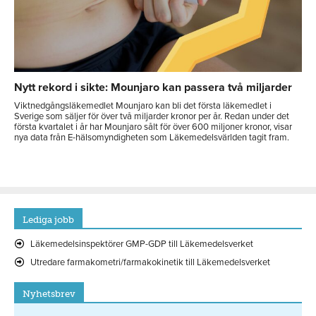
Nytt rekord i sikte: Mounjaro kan passera två miljarder
Viktnedgångsläkemedlet Mounjaro kan bli det första läkemedlet i
Sverige som säljer för över två miljarder kronor per år. Redan under det
första kvartalet i år har Mounjaro sålt för över 600 miljoner kronor, visar
nya data från E-hälsomyndigheten som Läkemedelsvärlden tagit fram.
Lediga jobb
Läkemedelsinspektörer GMP-GDP till Läkemedelsverket
Utredare farmakometri/farmakokinetik till Läkemedelsverket
Nyhetsbrev