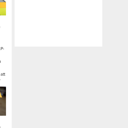
n
LP-
a
n
att
.
a