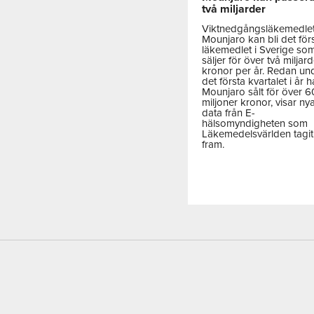
två miljarder
Viktnedgångsläkemedle
Mounjaro kan bli det för
läkemedlet i Sverige so
säljer för över två miljar
kronor per år. Redan un
det första kvartalet i år h
Mounjaro sålt för över 
miljoner kronor, visar ny
data från E-
hälsomyndigheten som
Läkemedelsvärlden tagit
fram.