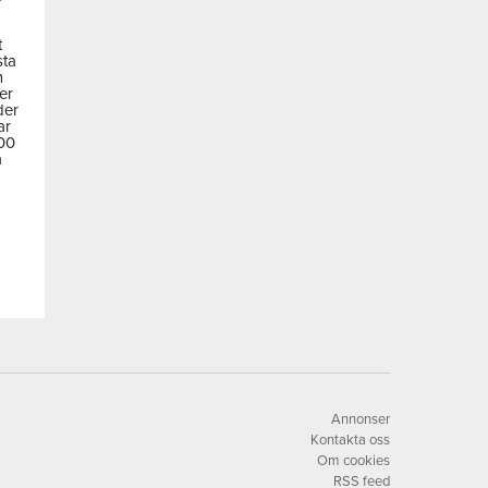
t
sta
m
der
der
ar
600
a
Annonser
Kontakta oss
Om cookies
RSS feed