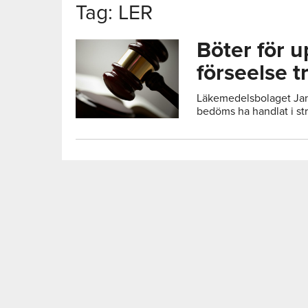
Tag: LER
Böter för 
förseelse t
Läkemedelsbolaget Jan
bedöms ha handlat i st