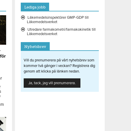
Lediga jobb
Läkemedelsinspektörer GMP-GDP till
Läkemedelsverket
Utredare farmakometri/farmakokinetik till
Läkemedelsverket
Nyhetsbrev
r
 för
Vill du prenumerera på vårt nyhetsbrev som
kommer två gånger i veckan? Registrera dig
genom att klicka på länken nedan.
ar
Ja, tack, jag vill prenumerera.
r
s
å
om