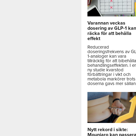
Varannan veckas
dosering av GLP-1 ka
räcka för att behålla
effekt
Reducerad
doseringsfrekvens av G
1-analoger kan vara
tillräcklig för att bibehåll
behandlingseffekten. I e
ny studie kvarstod
förbättringar i vikt och
metabola markörer trots 
doserna gavs mer sällan
Nytt rekord i sikte:
Mounjaro kan passer