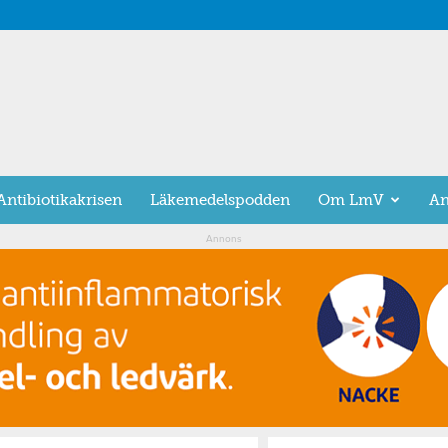
Antibiotikakrisen
Läkemedelspodden
Om LmV
An
Annons