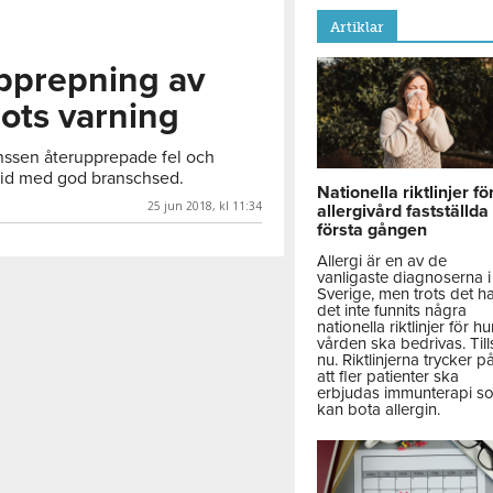
Artiklar
upprepning av
rots varning
ssen återupprepade fel och
rid med god branschsed.
Nationella riktlinjer fö
25 jun 2018, kl 11:34
allergivård fastställda
första gången
Allergi är en av de
vanligaste diagnoserna i
Sverige, men trots det h
det inte funnits några
nationella riktlinjer för hu
vården ska bedrivas. Till
nu. Riktlinjerna trycker p
att fler patienter ska
erbjudas immunterapi s
kan bota allergin.