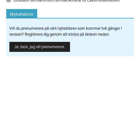
Utredare farmakometri/farmakokinetik till Läkemedelsverket
Nyhetsbrev
Vill du prenumerera på vårt nyhetsbrev som kommer två gånger i
veckan? Registrera dig genom att klicka på länken nedan.
Ja, tack, jag vill prenumerera.