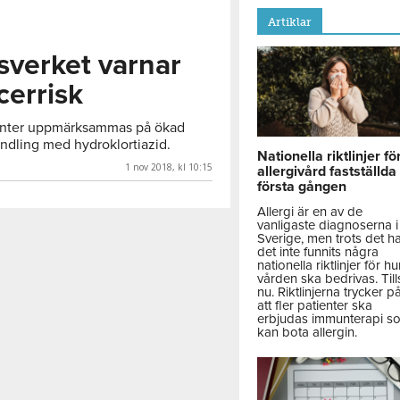
Artiklar
verket varnar
cerrisk
enter uppmärksammas på ökad
ndling med hydroklortiazid.
Nationella riktlinjer fö
1 nov 2018, kl 10:15
allergivård fastställda
första gången
Allergi är en av de
vanligaste diagnoserna i
Sverige, men trots det h
det inte funnits några
nationella riktlinjer för hu
vården ska bedrivas. Till
nu. Riktlinjerna trycker p
att fler patienter ska
erbjudas immunterapi s
kan bota allergin.