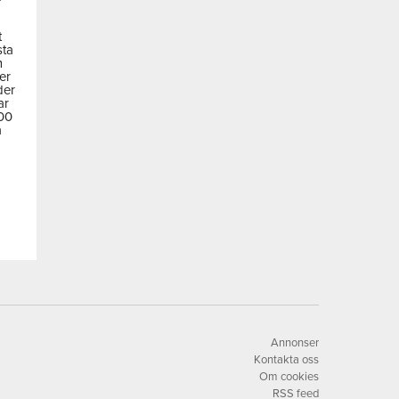
t
sta
m
der
der
ar
600
a
Annonser
Kontakta oss
Om cookies
RSS feed