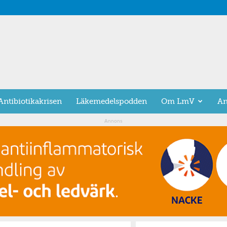
Antibiotikakrisen
Läkemedelspodden
Om LmV
An
Annons