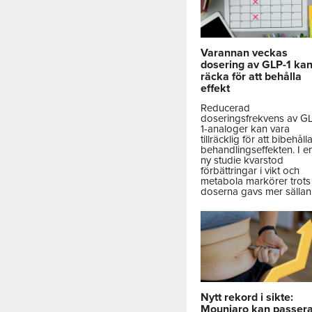
Varannan veckas
dosering av GLP-1 ka
räcka för att behålla
effekt
Reducerad
doseringsfrekvens av G
1-analoger kan vara
tillräcklig för att bibehåll
behandlingseffekten. I e
ny studie kvarstod
förbättringar i vikt och
metabola markörer trots 
doserna gavs mer sällan
Nytt rekord i sikte:
Mounjaro kan passer