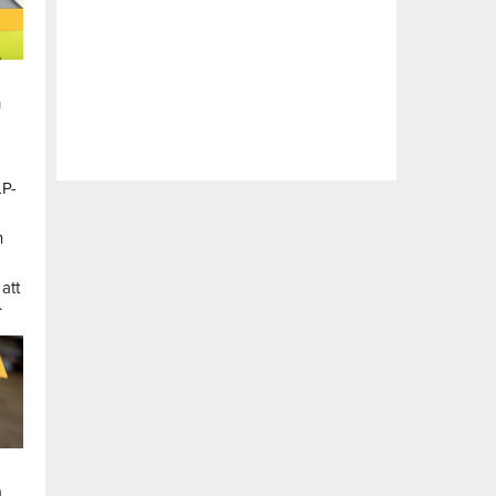
n
LP-
a
n
att
.
a