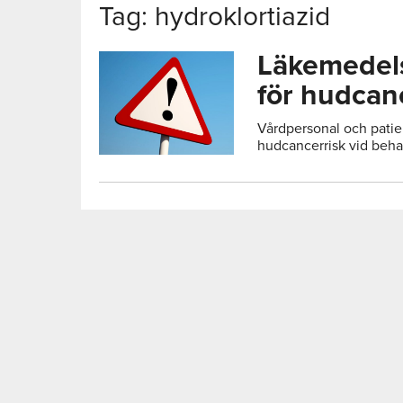
Tag: hydroklortiazid
Läkemedels
för hudcan
Vårdpersonal och pati
hudcancerrisk vid beha