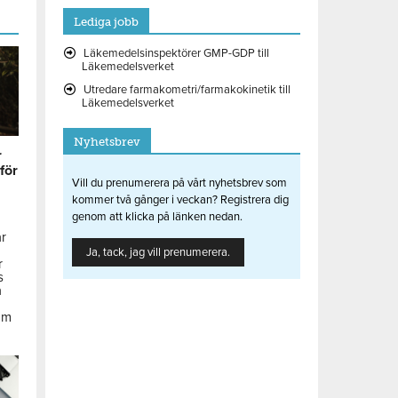
Lediga jobb
Läkemedelsinspektörer GMP-GDP till
Läkemedelsverket
Utredare farmakometri/farmakokinetik till
Läkemedelsverket
Nyhetsbrev
r
 för
Vill du prenumerera på vårt nyhetsbrev som
kommer två gånger i veckan? Registrera dig
genom att klicka på länken nedan.
ar
Ja, tack, jag vill prenumerera.
r
s
å
om