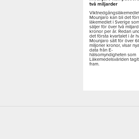
två miljarder
Viktnedgångsläkemedle
Mounjaro kan bli det för
läkemedlet i Sverige so
säljer för över två miljar
kronor per år. Redan un
det första kvartalet i år h
Mounjaro sålt för över 
miljoner kronor, visar ny
data från E-
hälsomyndigheten som
Läkemedelsvärlden tagit
fram.