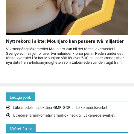
Nytt rekord i sikte: Mounjaro kan passera två miljarder
Viktnedgångsläkemedlet Mounjaro kan bli det första läkemedlet i
Sverige som säljer för över två miljarder kronor per år. Redan under det
första kvartalet i år har Mounjaro sålt för över 600 miljoner kronor, visar
nya data från E-hälsomyndigheten som Läkemedelsvärlden tagit fram.
Lediga jobb
Läkemedelsinspektörer GMP-GDP till Läkemedelsverket
Utredare farmakometri/farmakokinetik till Läkemedelsverket
Nyhetsbrev