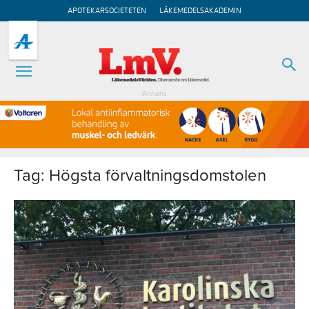
APOTEKARSOCIETETEN
LÄKEMEDELSAKADEMIN
Annons
Tag: Högsta förvaltningsdomstolen