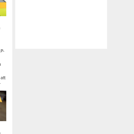
n
LP-
a
n
att
.
a