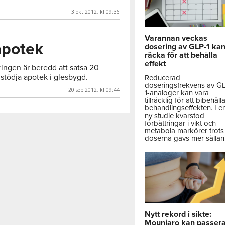
3 okt 2012, kl 09:36
Varannan veckas
apotek
dosering av GLP-1 ka
räcka för att behålla
effekt
ingen är beredd att satsa 20
 stödja apotek i glesbygd.
Reducerad
doseringsfrekvens av G
20 sep 2012, kl 09:44
1-analoger kan vara
tillräcklig för att bibehåll
behandlingseffekten. I e
ny studie kvarstod
förbättringar i vikt och
metabola markörer trots 
doserna gavs mer sällan
Nytt rekord i sikte:
Mounjaro kan passer