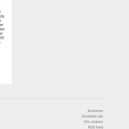
t
sta
m
der
der
ar
600
a
Annonser
Kontakta oss
Om cookies
RSS feed