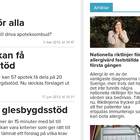
Artiklar
ör alla
ill driva apoteksombud?
5 mar 2015, kl 10:47
kan få
Nationella riktlinjer fö
allergivård fastställda
stöd
första gången
Allergi är en av de
r kan 57 apotek få dela på 20
vanligaste diagnoserna i
ygdsstöd. Nu skickas förslaget ut
Sverige, men trots det h
det inte funnits några
nationella riktlinjer för hu
17 jun 2013, kl 10:31
vården ska bedrivas. Till
nu. Riktlinjerna trycker p
 glesbygdsstöd
att fler patienter ska
erbjudas immunterapi s
kan bota allergin.
 mer än 15 minuter med bil till
n vara kriterier som ger rätt till
lämnat ett förslag på vilka krav