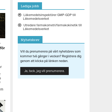
Lediga jobb
Läkemedelsinspektörer GMP-GDP till
Läkemedelsverket
Utredare farmakometri/farmakokinetik till
Läkemedelsverket
Nyhetsbrev
r
 för
Vill du prenumerera på vårt nyhetsbrev som
kommer två gånger i veckan? Registrera dig
genom att klicka på länken nedan.
ar
Ja, tack, jag vill prenumerera.
r
s
å
om