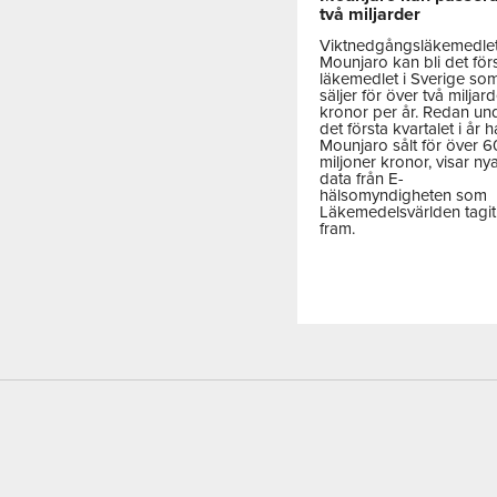
två miljarder
Viktnedgångsläkemedle
Mounjaro kan bli det för
läkemedlet i Sverige so
säljer för över två miljar
kronor per år. Redan un
det första kvartalet i år h
Mounjaro sålt för över 
miljoner kronor, visar ny
data från E-
hälsomyndigheten som
Läkemedelsvärlden tagit
fram.