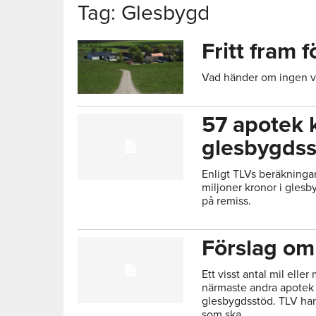
Tag: Glesbygd
Fritt fram f
Vad händer om ingen v
57 apotek 
glesbygds
Enligt TLVs beräkninga
miljoner kronor i glesb
på remiss.
Förslag om
Ett visst antal mil eller
närmaste andra apotek ka
glesbygdsstöd. TLV har 
som ska...