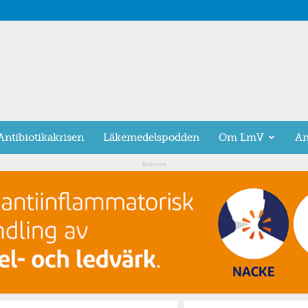
Antibiotikakrisen
Läkemedelspodden
Om LmV
An
Annons