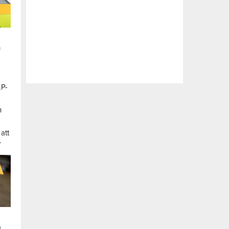
n
LP-
a
n
att
.
a