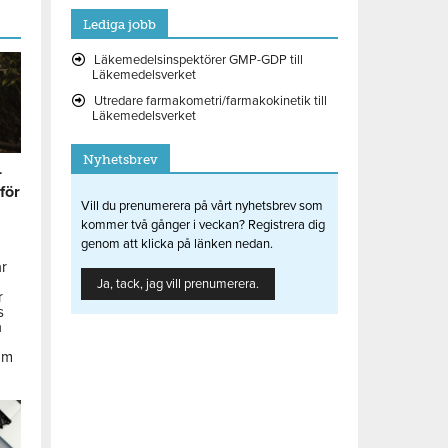
Lediga jobb
Läkemedelsinspektörer GMP-GDP till
Läkemedelsverket
Utredare farmakometri/farmakokinetik till
Läkemedelsverket
Nyhetsbrev
r
 för
Vill du prenumerera på vårt nyhetsbrev som
kommer två gånger i veckan? Registrera dig
genom att klicka på länken nedan.
ar
Ja, tack, jag vill prenumerera.
r
s
å
om