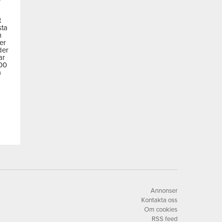
t
sta
m
der
der
ar
600
a
Annonser
Kontakta oss
Om cookies
RSS feed