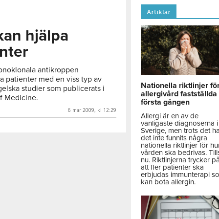
Artiklar
kan hjälpa
nter
onoklonala antikroppen
 patienter med en viss typ av
Nationella riktlinjer fö
gelska studier som publicerats i
allergivård fastställda
f Medicine.
första gången
6 mar 2009, kl 12:29
Allergi är en av de
vanligaste diagnoserna i
Sverige, men trots det h
det inte funnits några
nationella riktlinjer för hu
vården ska bedrivas. Till
nu. Riktlinjerna trycker p
att fler patienter ska
erbjudas immunterapi s
kan bota allergin.