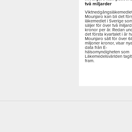
två miljarder
Viktnedgångsläkemedle
Mounjaro kan bli det för
läkemedlet i Sverige so
säljer för över två miljar
kronor per år. Redan un
det första kvartalet i år h
Mounjaro sålt för över 
miljoner kronor, visar ny
data från E-
hälsomyndigheten som
Läkemedelsvärlden tagit
fram.