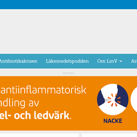
Antibiotikakrisen
Läkemedelspodden
Om LmV
An
Annons