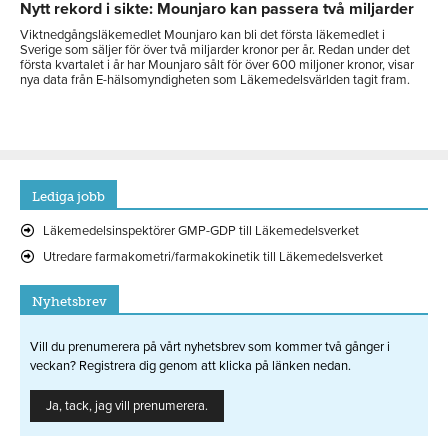
Nytt rekord i sikte: Mounjaro kan passera två miljarder
Viktnedgångsläkemedlet Mounjaro kan bli det första läkemedlet i
Sverige som säljer för över två miljarder kronor per år. Redan under det
första kvartalet i år har Mounjaro sålt för över 600 miljoner kronor, visar
nya data från E-hälsomyndigheten som Läkemedelsvärlden tagit fram.
Lediga jobb
Läkemedelsinspektörer GMP-GDP till Läkemedelsverket
Utredare farmakometri/farmakokinetik till Läkemedelsverket
Nyhetsbrev
Vill du prenumerera på vårt nyhetsbrev som kommer två gånger i
veckan? Registrera dig genom att klicka på länken nedan.
Ja, tack, jag vill prenumerera.