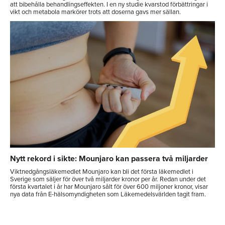
att bibehålla behandlingseffekten. I en ny studie kvarstod förbättringar i
vikt och metabola markörer trots att doserna gavs mer sällan.
Nytt rekord i sikte: Mounjaro kan passera två miljarder
Viktnedgångsläkemedlet Mounjaro kan bli det första läkemedlet i
Sverige som säljer för över två miljarder kronor per år. Redan under det
första kvartalet i år har Mounjaro sålt för över 600 miljoner kronor, visar
nya data från E-hälsomyndigheten som Läkemedelsvärlden tagit fram.