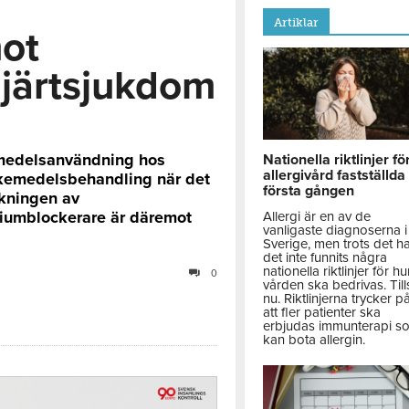
Artiklar
ot
hjärtsjukdom
kemedelsanvändning hos
Nationella riktlinjer fö
allergivård fastställda
läkemedelsbehandling när det
första gången
Ökningen av
ciumblockerare är däremot
Allergi är en av de
vanligaste diagnoserna i
Sverige, men trots det h
det inte funnits några
nationella riktlinjer för hu
0
vården ska bedrivas. Till
nu. Riktlinjerna trycker p
att fler patienter ska
erbjudas immunterapi s
kan bota allergin.