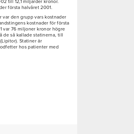
 till 12,1 miljarder kronor.
der första halvåret 2001.
r var den grupp vars kostnader
andstingens kostnader för första
1 var 76 miljoner kronor högre
de så kallade statinerna, till
ipitor). Statiner är
lodfetter hos patienter med