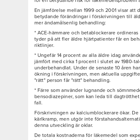
för en betydande risk för läkemedelsproblem a
En jämförelse mellan 1999 och 2001 visar att d
betydande förändringar i förskrivningen till äld
mer ändamålsenlig behandling:
* ACE-hämmare och betablockerare ordineras i a
tyder på att fler äldre hjärtpatienter får en b
riktlinjer.
* Ungefär 14 procent av alla äldre idag använ
jämfört med cirka 1 procent i slutet av 1980-ta
underbehandlat. Under de senaste 10 åren har 
ökning i förskrivningen, men aktuella uppgifter
"rätt" person får "rätt" behandling.
* Färre som använder lugnande och sömnmede
bensodiazepiner, som kan leda till dagtrötthet 
fall.
Förskrivningen av kalciumblockerare ökar. De
kärlkramp, men utgör inte förstahandsalternativ
denna utveckling är oklar.
De totala kostnaderna för läkemedel som expe