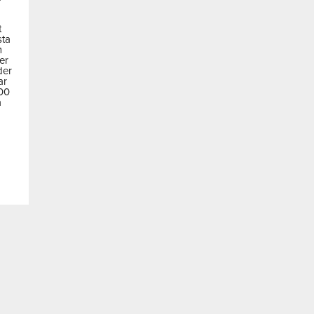
t
sta
m
der
der
ar
600
a