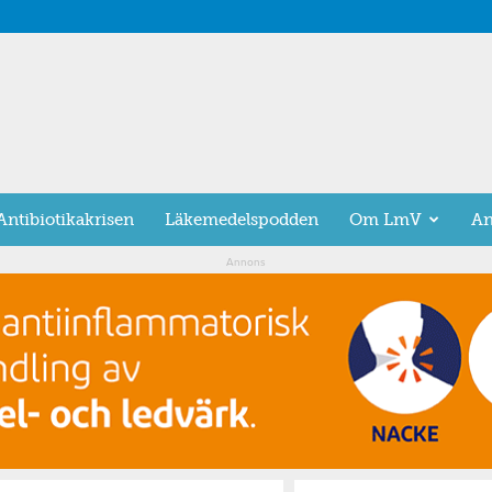
Antibiotikakrisen
Läkemedelspodden
Om LmV
An
Annons