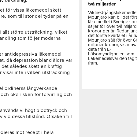
v olika slag.
två miljarder
et för vissa läkemedel skett
Viktnedgångsläkemedle
re, som till stor del tyder på en
Mounjaro kan bli det för
läkemedlet i Sverige so
säljer för över två miljar
kronor per år. Redan un
llt större utsträckning, vilket
det första kvartalet i år h
ehandling som följer moderna
Mounjaro sålt för över 
miljoner kronor, visar ny
data från E-
hälsomyndigheten som
der antidepressiva läkemedel
Läkemedelsvärlden tagit
let, då depression bland äldre var
fram.
det således skett en kraftig
 visar inte i vilken utsträckning
l ordineras långverkande
och öka risken för förvirring och
 används vi högt blodtryck och
 vid dessa tillstånd. Orsaken till
dieras mot recept i hela