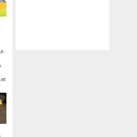
n
LP-
a
n
att
.
a