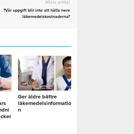
Nästa artikel
?Vår uppgift blir inte att hålla nere
läkemedelskostnaderna?
Ger äldre bättre
ars
läkemedelsinformatio
ndni
n
icker