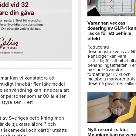
Varannan veckas
dosering av GLP-1 ka
räcka för att behålla
effekt
Reducerad
doseringsfrekvens av G
1-analoger kan vara
tillräcklig för att bibehåll
behandlingseffekten. I e
ny studie kvarstod
förbättringar i vikt och
omar kan vi konstatera att
metabola markörer trots 
doserna gavs mer sällan
amtidigt innebär fler läkemedel
edelsanvändning kan innebära att
ör personer som är 80 år eller
styrelsen, i ett
nt av Sveriges befolkning men
är de sjukaste äldre ? och
Nytt rekord i sikte:
 läkemedel och därför utsätts
Mounjaro kan passer