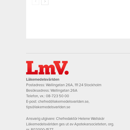
Läkemedelsvärlden
Postadress: Wallingatan 26A, 111 24 Stockholm
Besöksadress: Wallingatan 26A
Telefon, vx.:
08-723 50 00
E-post:
chefred@lakemedelsvarlden.se
,
tips@lakemedelsvarlden.se
Ansvarig utgivare: Chefredaktör Helene Wallskär
Läkemedelsvärlden ges ut av Apotekarsocieteten, org.
nr. 802000-1577