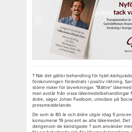
? När det gäller behandling för hjärt-kärlsjukd
förskrivningen förändrats i positiv riktning. S
större risker för biverkningar. "Bättre" läkem
man avstår från vissa läkemedelbehandlingar f
äldre, säger Johan Fastbom, utredare på Social
pressmeddelande.
De som är 80 år och äldre utgör idag 5 proce
konsumerar 19 procent av alla läkemedel. Det 
därigenom de känsligaste ? som använder mest