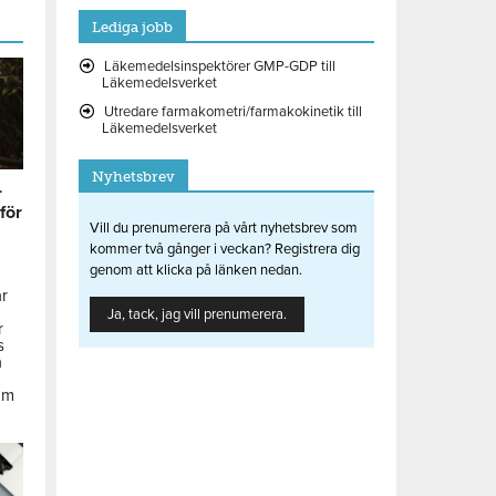
Lediga jobb
Läkemedelsinspektörer GMP-GDP till
Läkemedelsverket
Utredare farmakometri/farmakokinetik till
Läkemedelsverket
Nyhetsbrev
r
 för
Vill du prenumerera på vårt nyhetsbrev som
kommer två gånger i veckan? Registrera dig
genom att klicka på länken nedan.
ar
Ja, tack, jag vill prenumerera.
r
s
å
om