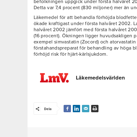
befolkningen uppgick under första halvåret 2002
Detta var 7,4 procent (830 miljoner) mer än un
Läkemedel för att behandla förhöjda blodfette
ökade kraftigast under första halvåret 2002. L
halvåret 2002 jämfört med första halvåret 200
(16 procent). Ökningen ligger huvudsakligen på 
exempel simvastatin (Zocord) och atorvastatin (L
förstahandspreparat för behandling av höga b
förhöjd risk för hjärt-kärlsjukdom.
Läkemedelsvärlden
Dela