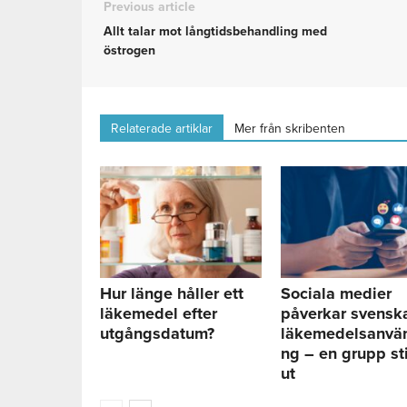
Previous article
Allt talar mot långtidsbehandling med
östrogen
Relaterade artiklar
Mer från skribenten
Hur länge håller ett
Sociala medier
läkemedel efter
påverkar svensk
utgångsdatum?
läkemedelsanvä
ng – en grupp st
ut