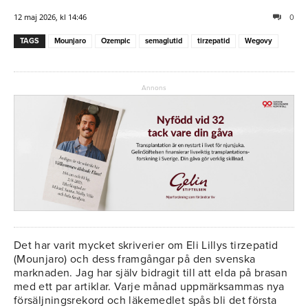
12 maj 2026, kl 14:46
0
TAGS
Mounjaro
Ozempic
semaglutid
tirzepatid
Wegovy
Annons
Det har varit mycket skriverier om Eli Lillys tirzepatid
(Mounjaro) och dess framgångar på den svenska
marknaden. Jag har själv bidragit till att elda på brasan
med ett par artiklar. Varje månad uppmärksammas nya
försäljningsrekord och läkemedlet spås bli det första