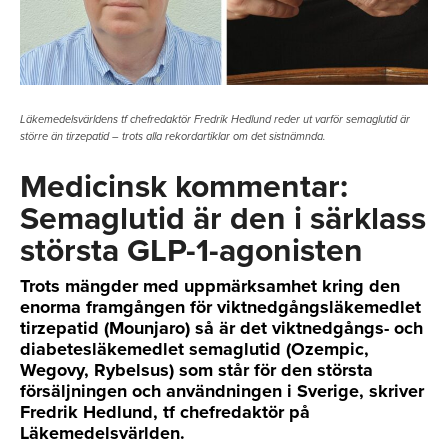
Läkemedelsvärldens tf chefredaktör Fredrik Hedlund reder ut varför semaglutid är
större än tirzepatid – trots alla rekordartiklar om det sistnämnda.
Medicinsk kommentar:
Semaglutid är den i särklass
största GLP-1-agonisten
Trots mängder med uppmärksamhet kring den
enorma framgången för viktnedgångsläkemedlet
tirzepatid (Mounjaro) så är det viktnedgångs- och
diabetesläkemedlet semaglutid (Ozempic,
Wegovy, Rybelsus) som står för den största
försäljningen och användningen i Sverige, skriver
Fredrik Hedlund, tf chefredaktör på
Läkemedelsvärlden.