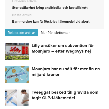
Previous article
Stor osäkerhet kring antibiotika och kosttillskott
Nästa artikel
Barnmorskor kan få förskriva läkemedel vid abort
Relaterade artiklar
Mer från skribenten
Lilly ansöker om subvention för
Mounjaro – efter Wegovys nej
Mounjaro har nu sålt för mer än en
miljard kronor
Tveeggat besked till gravida som
tagit GLP-1-läkemedel