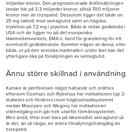
miljarder kronor. Den prognosticerade årsförsäljningen
landar här på 3,3 miljarder kronor, alltså 700 miljoner
kronor mer än tirzepatid. Dessutom ligger det både en
25 mg tablett med semaglutid samt en högdos-
injektion på 7,2 mg i pipeline. Båda är redan godkända i
USA och de ligger nu på det europeiska
läkemedelsverkets, EMA:s, bord för granskning för ett
eventuellt godkännande. Kommer någon av dessa, eller
båda, ut på den svenska marknaden under året kan det
ytterligare öka på försäljningen av semaglutid.
Ännu större skillnad i användning
Kanske är jämförelsen något haltande och orättvis
eftersom Ozempic och Rybelsus har indikationen typ 2-
diabetes och förskrivs inom högkostnadssystemet
medan Mounjaro och Wegovy har indikationen
viktnedgång och går helt utanför förmånssystemet.
Men ändå, tittar man bara på läkemedlet semaglutid så
är det, än så länge, en större försäljningsframgång än
tirzepatid.