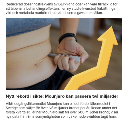
Reducerad doseringsfrekvens av GLP-1-analoger kan vara tillräcklig för
att bibehålla behandlingseffekten. I en ny studie kvarstod förbättringar i
vikt och metabola markörer trots att doserna gavs mer sällan.
Nytt rekord i sikte: Mounjaro kan passera två miljarder
Viktnedgångsläkemedlet Mounjaro kan bli det första läkemedlet i
Sverige som säljer för över två miljarder kronor per år. Redan under det
första kvartalet i år har Mounjaro sålt för över 600 miljoner kronor, visar
nya data från E-hälsomyndigheten som Läkemedelsvärlden tagit fram.